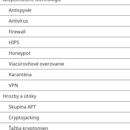
Antispyvér
Antivírus
Firewall
HIPS
Honeypot
Viacúrovňové overovanie
Karanténa
VPN
Hrozby a útoky
Skupina APT
Cryptojacking
Ťažba kryptomien