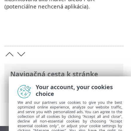
(potenciálne nechcená aplikácia).
Navigačná cesta k stránke
ESET Online pomocník
>
ESET Glossary
>
Your account, your cookies
Detekcie > Falošný poplach (FP)
choice
We and our partners use cookies to give you the best
optimized online experience, analyze our website traffic,
and serve you with personalized ads. You can agree to the
collection of all cookies by clicking "Accept all and close",
decline all non-essential cookies by choosing "Accept
essential cookies only", or adjust your cookie settings by
clicking "Manage cookies". You also have the right to