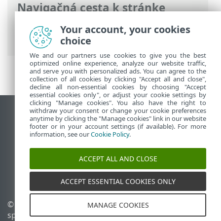
Navigačná cesta k stránke
ESET Online pomocník
>
ESET Glossary
>
Your account, your cookies
Detekcie >
Vírus
> Retrovírusy
choice
We and our partners use cookies to give you the best
optimized online experience, analyze our website traffic,
and serve you with personalized ads. You can agree to the
collection of all cookies by clicking "Accept all and close",
decline all non-essential cookies by choosing "Accept
essential cookies only", or adjust your cookie settings by
clicking "Manage cookies". You also have the right to
withdraw your consent or change your cookie preferences
Zobraziť stránku ako na počítači
anytime by clicking the "Manage cookies" link in our website
footer or in your account settings (if available). For more
End of Life
information, see our
Cookie Policy
.
Databáza znalostí ESET
ESET Fórum
ACCEPT ALL AND CLOSE
ESET Status Portal
Technická podpora
ACCEPT ESSENTIAL COOKIES ONLY
© 1992 - 2026 ESET,
Spravovať súbory cookie
MANAGE COOKIES
spol. s r. o. Všetky práva
Zásady používania súborov