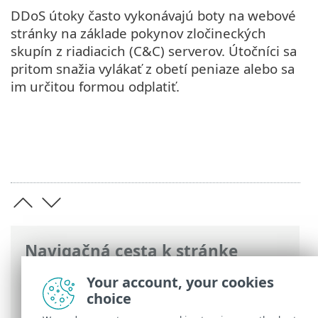
DDoS útoky často vykonávajú boty na webové
stránky na základe pokynov zločineckých
skupín z riadiacich (C&C) serverov. Útočníci sa
pritom snažia vylákať z obetí peniaze alebo sa
im určitou formou odplatiť.
Navigačná cesta k stránke
ESET Online pomocník
>
ESET Glossary
>
Your account, your cookies
Vzdialené útoky > DDoS útok
choice