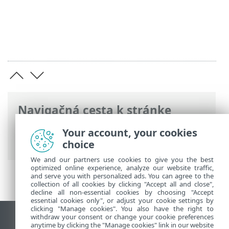
Navigačná cesta k stránke
ESET Online pomocník
>
ESET Glossary
>
Your account, your cookies
Detekcie > Rootkit
choice
We and our partners use cookies to give you the best
optimized online experience, analyze our website traffic,
and serve you with personalized ads. You can agree to the
collection of all cookies by clicking "Accept all and close",
decline all non-essential cookies by choosing "Accept
essential cookies only", or adjust your cookie settings by
clicking "Manage cookies". You also have the right to
withdraw your consent or change your cookie preferences
Zobraziť stránku ako na počítači
anytime by clicking the "Manage cookies" link in our website