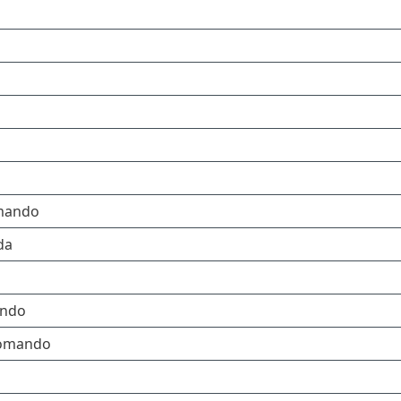
omando
da
ando
 comando