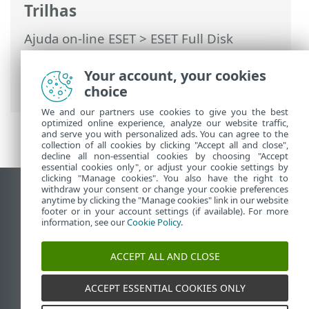
Trilhas
Ajuda on-line ESET
>
ESET Full Disk
Encryption
>
Usando o ESET Full Disk
Encryption
>
Recuperação de criptografia
Your account, your cookies
> Dados de recuperação
choice
We and our partners use cookies to give you the best
optimized online experience, analyze our website traffic,
and serve you with personalized ads. You can agree to the
collection of all cookies by clicking "Accept all and close",
decline all non-essential cookies by choosing "Accept
essential cookies only", or adjust your cookie settings by
clicking "Manage cookies". You also have the right to
withdraw your consent or change your cookie preferences
Ver site para desktop
anytime by clicking the "Manage cookies" link in our website
footer or in your account settings (if available). For more
End of Life
information, see our
Cookie Policy
.
Base de conhecimento ESET
Fórum ESET
ACCEPT ALL AND CLOSE
ESET Status Portal
Suporte regional
ACCEPT ESSENTIAL COOKIES ONLY