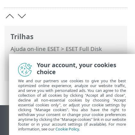
Trilhas
Ajuda on-line ESET
>
ESET Full Disk
Encryption
>
Usando o ESET Full Disk
Encryption
> Remoção de
Your account, your cookies
criptografia/desinstalação
choice
We and our partners use cookies to give you the best
optimized online experience, analyze our website traffic,
and serve you with personalized ads. You can agree to the
collection of all cookies by clicking "Accept all and close",
decline all non-essential cookies by choosing "Accept
essential cookies only", or adjust your cookie settings by
clicking "Manage cookies". You also have the right to
withdraw your consent or change your cookie preferences
Ver site para desktop
anytime by clicking the "Manage cookies" link in our website
footer or in your account settings (if available). For more
End of Life
information, see our
Cookie Policy
.
Base de conhecimento ESET