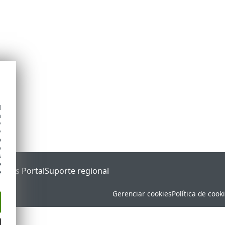
d
h
y
y
e
o
s
e
tatus Portal
Suporte regional
e
Gerenciar cookies
Política de cook