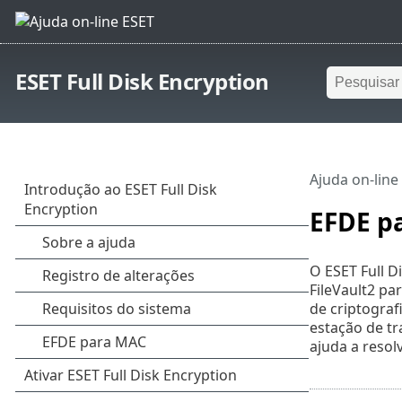
ESET Full Disk Encryption
Ajuda on-line
EFDE p
O ESET Full D
FileVault2 pa
de criptograf
estação de tr
ajuda a reso