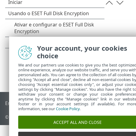
Your account, your cookies
choice
We and our partners use cookies to give you the best optimize
online experience, analyze our website traffic, and serve you wit
personalized ads. You can agree to the collection of all cookies b
clicking "Accept all and close", decline all non-essential cookies b
choosing "Accept essential cookies only", or adjust your cooki
settings by clicking "Manage cookies". You also have the right t
withdraw your consent or change your cookie preference
anytime by clicking the "Manage cookies" link in our websit
End of Life
Base de conhecimento ESET
Fórum ESET
ESET S
footer or in your account settings (if available). For mor
information, see our
Cookie Policy
.
© 1992 - 2026 ESET, spol. s r.o. - Todos os direitos reservados.
ACCEPT ALL AND CLOSE