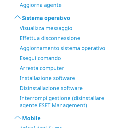
Aggiorna agente
Sistema operativo
Visualizza messaggio
Effettua disconnessione
Aggiornamento sistema operativo
Esegui comando
Arresta computer
Installazione software
Disinstallazione software
Interrompi gestione (disinstallare
agente ESET Management)
Mobile