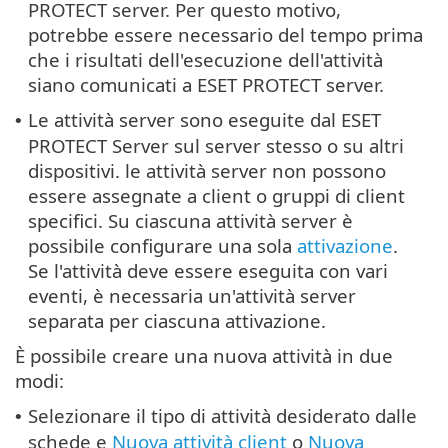
PROTECT server. Per questo motivo,
potrebbe essere necessario del tempo prima
che i risultati dell'esecuzione dell'attività
siano comunicati a ESET PROTECT server.
Le attività server sono eseguite dal ESET
•
PROTECT Server sul server stesso o su altri
dispositivi. le attività server non possono
essere assegnate a client o gruppi di client
specifici. Su ciascuna attività server è
possibile configurare una sola
attivazione
.
Se l'attività deve essere eseguita con vari
eventi, è necessaria un'attività server
separata per ciascuna attivazione.
È possibile creare una nuova attività in due
modi:
Selezionare il tipo di attività desiderato dalle
•
schede e
Nuova attività client
o
Nuova