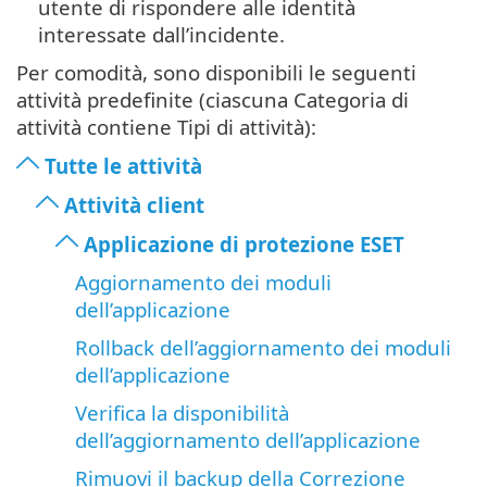
utente di rispondere alle identità
interessate dall’incidente.
Per comodità, sono disponibili le seguenti
attività predefinite (ciascuna Categoria di
attività contiene Tipi di attività):
Tutte le attività
Attività client
Applicazione di protezione ESET
Aggiornamento dei moduli
dell’applicazione
Rollback dell’aggiornamento dei moduli
dell’applicazione
Verifica la disponibilità
dell’aggiornamento dell’applicazione
Rimuovi il backup della Correzione