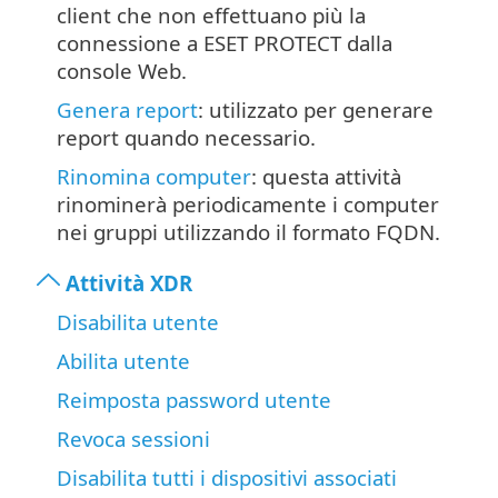
client che non effettuano più la
connessione a ESET PROTECT dalla
console Web.
Genera report
: utilizzato per generare
report quando necessario.
Rinomina computer
: questa attività
rinominerà periodicamente i computer
nei gruppi utilizzando il formato FQDN.
Attività XDR
Disabilita utente
Abilita utente
Reimposta password utente
Revoca sessioni
Disabilita tutti i dispositivi associati