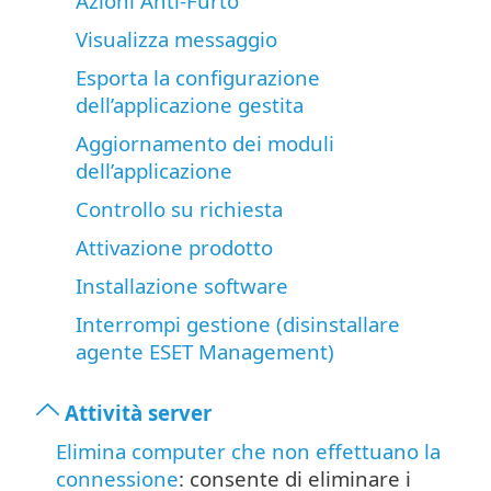
Azioni Anti-Furto
Visualizza messaggio
Esporta la configurazione
dell’applicazione gestita
Aggiornamento dei moduli
dell’applicazione
Controllo su richiesta
Attivazione prodotto
Installazione software
Interrompi gestione (disinstallare
agente ESET Management)
Attività server
Elimina computer che non effettuano la
connessione
: consente di eliminare i