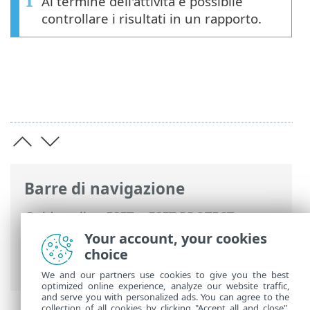
Al termine dell'attività è possibile
controllare i risultati in un rapporto.
Barre di navigazione
Guida online ESET
>
ESET PROTECT
>
Utilizzo di ESET PROTECT
>
ESET PROTECT
Your account, your cookies
Menu principale
>
Attività
>
Attività client
choice
> Esegui script SysInspector
We and our partners use cookies to give you the best
optimized online experience, analyze our website traffic,
and serve you with personalized ads. You can agree to the
collection of all cookies by clicking "Accept all and close",