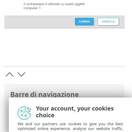
Barre di navigazione
Guida online ESET
>
ESET PROTECT
>
Per
Your account, your cookies
iniziare
>
ESET PROTECT Web Console
>
choice
Tag
We and our partners use cookies to give you the best
optimized online experience, analyze our website traffic,