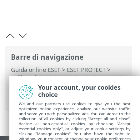
Barre di navigazione
Guida online ESET
>
ESET PROTECT
>
Utilizzo di ESET PROTECT
>
ESET PROTECT
Menu principale
>
Attività
>
Attività client
Your account, your cookies
> Interrompi gestione (disinstallare
choice
agente ESET Management)
We and our partners use cookies to give you the best
optimized online experience, analyze our website traffic,
and serve you with personalized ads. You can agree to the
collection of all cookies by clicking "Accept all and close",
decline all non-essential cookies by choosing "Accept
essential cookies only", or adjust your cookie settings by
clicking "Manage cookies". You also have the right to
withdraw your consent or change your cookie preferences