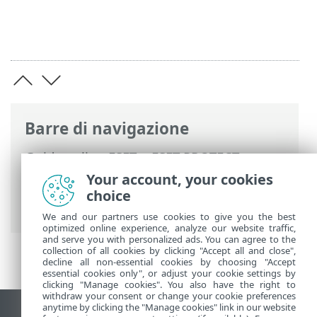
Barre di navigazione
Guida online ESET
>
ESET PROTECT
>
Utilizzo di ESET PROTECT
>
ESET PROTECT
Your account, your cookies
Menu principale
>
Attività
>
Attività
choice
server
> Rinomina computer
We and our partners use cookies to give you the best
optimized online experience, analyze our website traffic,
and serve you with personalized ads. You can agree to the
collection of all cookies by clicking "Accept all and close",
decline all non-essential cookies by choosing "Accept
essential cookies only", or adjust your cookie settings by
clicking "Manage cookies". You also have the right to
withdraw your consent or change your cookie preferences
anytime by clicking the "Manage cookies" link in our website