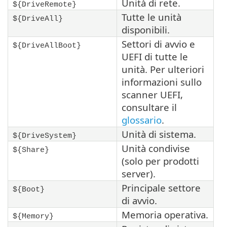
Unità di rete.
${DriveRemote}
Tutte le unità
${DriveAll}
disponibili.
Settori di avvio e
${DriveAllBoot}
UEFI di tutte le
unità. Per ulteriori
informazioni sullo
scanner UEFI,
consultare il
glossario
.
Unità di sistema.
${DriveSystem}
Unità condivise
${Share}
(solo per prodotti
server).
Principale settore
${Boot}
di avvio.
Memoria operativa.
${Memory}