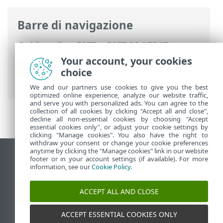
Barre di navigazione
Guida online ESET
>
ESET PROTECT
>
Utilizzo di ESET PROTECT
>
ESET PROTECT
Your account, your cookies
Menu principale
>
Attività
>
Attività client
choice
> Controllo su richiesta
We and our partners use cookies to give you the best
optimized online experience, analyze our website traffic,
and serve you with personalized ads. You can agree to the
collection of all cookies by clicking "Accept all and close",
decline all non-essential cookies by choosing "Accept
essential cookies only", or adjust your cookie settings by
clicking "Manage cookies". You also have the right to
withdraw your consent or change your cookie preferences
anytime by clicking the "Manage cookies" link in our website
Visualizza sito desktop
footer or in your account settings (if available). For more
information, see our
Cookie Policy
.
End of Life
ESET Knowledge Base
ACCEPT ALL AND CLOSE
Forum ESET
ESET Status Portal
ACCEPT ESSENTIAL COOKIES ONLY
Supporto regionale