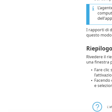
L’agent
computer
dell'ap
I rapporti di
questo modo s
Riepilog
Rivedere il ri
una finestra p
Fare clic
•
l’attivazi
Facendo c
•
e selezi