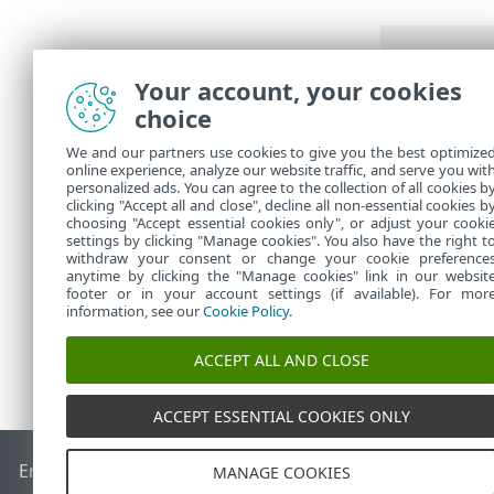
Your account, your cookies
In
Attività
è p
choice
creata.
We and our partners use cookies to give you the best optimize
È possi
online experience, analyze our website traffic, and serve you wit
personalized ads. You can agree to the collection of all cookies b
Rapport
clicking "Accept all and close", decline all non-essential cookies b
choosing "Accept essential cookies only", or adjust your cooki
settings by clicking "Manage cookies". You also have the right t
withdraw your consent or change your cookie preference
anytime by clicking the "Manage cookies" link in our websit
footer or in your account settings (if available). For mor
information, see our
Cookie Policy
.
ACCEPT ALL AND CLOSE
ACCEPT ESSENTIAL COOKIES ONLY
End of Life
ESET Knowledge Base
Forum ESET
ESET Status 
MANAGE COOKIES