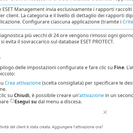
e ESET Management invia esclusivamente i rapporti raccolti 
 client. La categoria e il livello di dettaglio dei rapporti 
plicazione. Configurare ciascuna applicazione (tramite i
Crite
 diagnostica più vecchi di 24 ore vengono rimossi ogni giorn
i evita il sovraccarico sul database ESET PROTECT.
o
epilogo delle impostazioni configurate e fare clic su
Fine
. L'
iccolo:
 su
Crea attivazione
(scelta consigliata) per specificare le des
one.
lic su
Chiudi
, è possibile creare un'
attivazione
in un secondo
onare
Esegui su
dal menu a discesa.