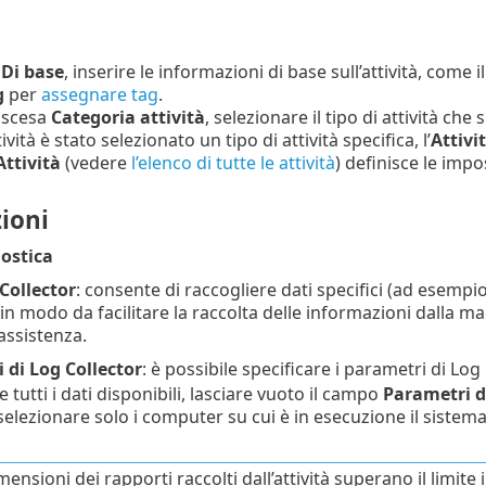
e
Di base
, inserire le informazioni di base sull’attività, come i
g
per
assegnare tag
.
iscesa
Categoria attività
, selezionare il tipo di attività ch
vità è stato selezionato un tipo di attività specifica, l’
Attivi
Attività
(vedere
l’elenco di tutte le attività
) definisce le impo
ioni
ostica
Collector
: consente di raccogliere dati specifici (ad esemp
in modo da facilitare la raccolta delle informazioni dalla ma
 assistenza.
 di Log Collector
: è possibile specificare i parametri di Log
e tutti i dati disponibili, lasciare vuoto il campo
Parametri d
 selezionare solo i computer su cui è in esecuzione il siste
mensioni dei rapporti raccolti dall’attività superano il limite 