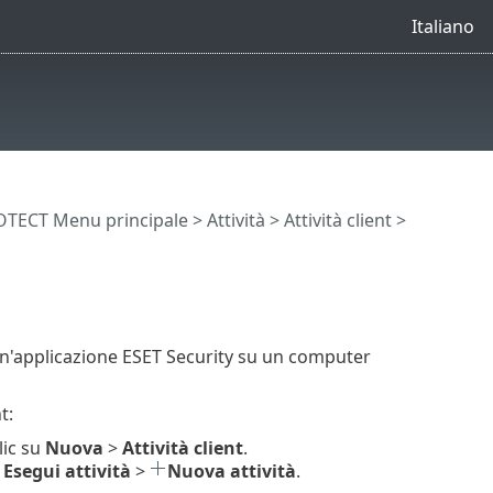
Italiano
OTECT Menu principale
>
Attività
>
Attività client
>
un'applicazione ESET Security su un computer
t:
lic su
Nuova
>
Attività client
.
Esegui attività
>
Nuova attività
.