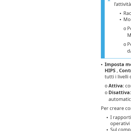
l’attivi
Rac
•
Mod
•
P
o
M
P
o
d
Imposta mo
•
HIPS
,
Contr
tutti i live
Attiva
: co
o
Disattiva
o
automatic
Per creare co
I rapport
•
operativ
Sul compu
•