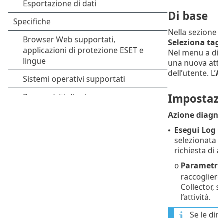
Di base
Nella sezion
Seleziona ta
Nel menu a d
una nuova atti
dell’utente. L’
Impostaz
Azione diagn
Esegui Log 
•
selezionata 
richiesta di
Parametri
o
raccoglier
Collector,
l’attività.
Se le di