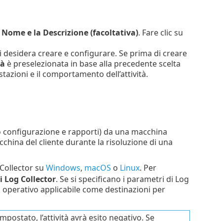
l
Nome e la Descrizione (facoltativa)
. Fare clic su
e si desidera creare e configurare. Se prima di creare
tà
è preselezionata in base alla precedente scelta
stazioni e il comportamento dell’attività.
io configurazione e rapporti) da una macchina
cchina del cliente durante la risoluzione di una
 Collector su
Windows
,
macOS
o
Linux
. Per
i Log Collector
. Se si specificano i parametri di Log
ma operativo applicabile come destinazioni per
impostato, l’attività avrà esito negativo. Se