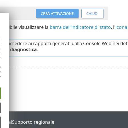
ossibile visualizzare la
barra dell’indicatore di stato
, l'
icona 
d
bile accedere ai rapporti generati dalla Console Web nei de
h
y
i di diagnostica
.
y
e
o
s
e
e
Portal
Supporto regionale