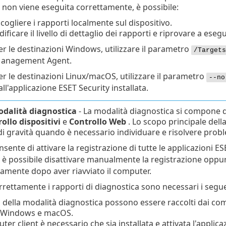
tà non viene eseguita correttamente, è possibile:
cogliere i rapporti localmente sul dispositivo.
ificare il livello di dettaglio dei rapporti e riprovare a eseguir
er le destinazioni Windows, utilizzare il parametro
/Targets
anagement Agent.
er le destinazioni Linux/macOS, utilizzare il parametro
--no
all'applicazione ESET Security installata.
dalità diagnostica
- La modalità diagnostica si compone d
ollo dispositivi
e
Controllo Web
. Lo scopo principale dell
lli di gravità quando è necessario individuare e risolvere prob
nsente di attivare la registrazione di tutte le applicazioni ES
: è possibile disattivare manualmente la registrazione oppur
amente dopo aver riavviato il computer.
rrettamente i rapporti di diagnostica sono necessari i segue
i della modalità diagnostica possono essere raccolti dai com
i Windows e macOS.
ter client è necessario che sia installata e attivata l'applic