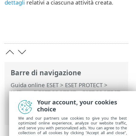
dettagli
relativi a ciascuna attività creata.
Barre di navigazione
Guida online ESET
>
ESET PROTECT
>
Utilizzo di ESET PROTECT
>
ESET PROTECT
Menu principale
>
Attività
>
Attività client
Your account, your cookies
> Interrompi isolamento del computer
choice
dalla rete
We and our partners use cookies to give you the best
optimized online experience, analyze our website traffic,
and serve you with personalized ads. You can agree to the
collection of all cookies by clicking "Accept all and close",