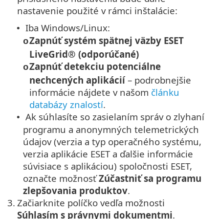
nastavenie použité v rámci inštalácie:
Iba Windows/Linux:
•
Zapnúť systém spätnej väzby ESET
o
LiveGrid® (odporúčané)
Zapnúť detekciu potenciálne
o
nechcených aplikácií
– podrobnejšie
informácie nájdete v našom
článku
databázy znalostí
.
Ak súhlasíte so zasielaním správ o zlyhaní
•
programu a anonymných telemetrických
údajov (verzia a typ operačného systému,
verzia aplikácie ESET a ďalšie informácie
súvisiace s aplikáciou) spoločnosti ESET,
označte možnosť
Zúčastniť sa programu
zlepšovania produktov
.
3.
Začiarknite políčko vedľa možnosti
Súhlasím s právnymi dokumentmi
.