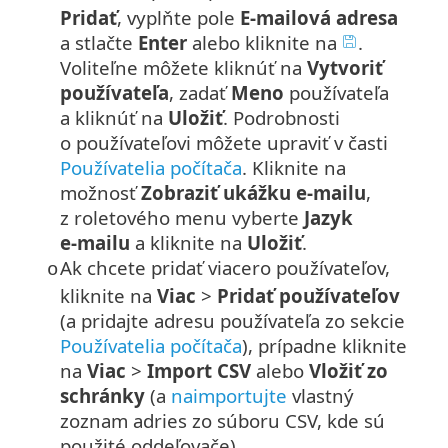
Pridať
, vyplňte pole
E‑mailová adresa
a stlačte
Enter
alebo kliknite na
.
Voliteľne môžete kliknúť na
Vytvoriť
používateľa
, zadať
Meno
používateľa
a kliknúť na
Uložiť
. Podrobnosti
o používateľovi môžete upraviť v časti
Používatelia počítača
. Kliknite na
možnosť
Zobraziť ukážku e‑mailu
,
z roletového menu vyberte
Jazyk
e‑mailu
a kliknite na
Uložiť
.
Ak chcete pridať viacero používateľov,
o
kliknite na
Viac
>
Pridať používateľov
(a pridajte adresu používateľa zo sekcie
Používatelia počítača
), prípadne kliknite
na
Viac
>
Import CSV
alebo
Vložiť zo
schránky
(a
naimportujte
vlastný
zoznam adries zo súboru CSV, kde sú
použité oddeľovače).