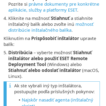
Pozrite si
právne dokumenty pre konkrétne
aplikácie, služby a platformy ESET
.
4.
Kliknite na možnosť
Stiahnuť
a stiahnite
inštalačný balík alebo zvoľte inú
možnosť
distribúcie inštalačného balíka
.
Kliknutím na
Prispôsobiť inštalátor
upravte
balík:
5.
Distribúcia
– vyberte možnosť
Stiahnuť
inštalátor alebo použiť ESET Remote
Deployment Tool
(Windows) alebo
Stiahnuť alebo odoslať inštalátor
(macOS,
Linux).
Ak ste vybrali iný typ inštalátora,
postupujte podľa príslušných pokynov:
Najskôr nasadiť agenta (inštalačný
•
skript)