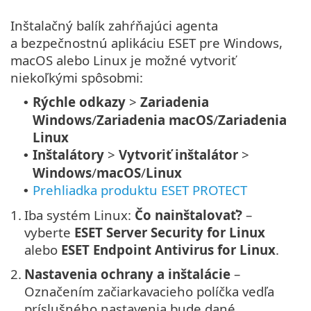
Inštalačný balík zahŕňajúci agenta
a bezpečnostnú aplikáciu ESET pre Windows,
macOS alebo Linux je možné vytvoriť
niekoľkými spôsobmi:
Rýchle odkazy
>
Zariadenia
•
Windows
/
Zariadenia
macOS
/
Zariadenia
Linux
Inštalátory
>
Vytvoriť inštalátor
>
•
Windows
/
macOS
/
Linux
Prehliadka produktu ESET PROTECT
•
1.
Iba systém Linux:
Čo nainštalovať?
–
vyberte
ESET Server Security for Linux
alebo
ESET Endpoint Antivirus for Linux
.
2.
Nastavenia ochrany a inštalácie
–
Označením začiarkavacieho políčka vedľa
príslušného nastavenia bude dané