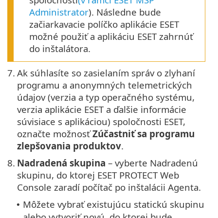
Administrator
). Následne bude
začiarkavacie políčko aplikácie ESET
možné použiť a aplikáciu ESET zahrnúť
do inštalátora.
7.
Ak súhlasíte so zasielaním správ o zlyhaní
programu a anonymných telemetrických
údajov (verzia a typ operačného systému,
verzia aplikácie ESET a ďalšie informácie
súvisiace s aplikáciou) spoločnosti ESET,
označte možnosť
Zúčastniť sa programu
zlepšovania produktov
.
8.
Nadradená skupina
– vyberte Nadradenú
skupinu, do ktorej ESET PROTECT Web
Console zaradí počítač po inštalácii Agenta.
Môžete vybrať existujúcu statickú skupinu
•
alebo vytvoriť novú, do ktorej bude