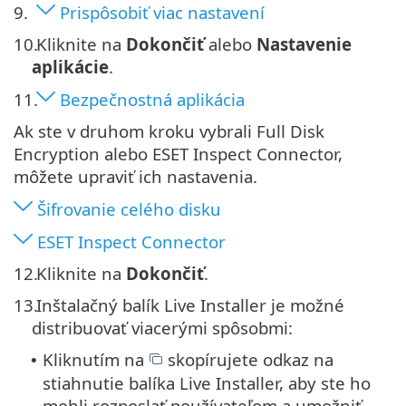
9.
Prispôsobiť viac nastavení
10.
Kliknite na
Dokončiť
alebo
Nastavenie
aplikácie
.
11.
Bezpečnostná aplikácia
Ak ste v druhom kroku vybrali Full Disk
Encryption alebo ESET Inspect Connector,
môžete upraviť ich nastavenia.
Šifrovanie celého disku
ESET Inspect Connector
12.
Kliknite na
Dokončiť
.
13.
Inštalačný balík Live Installer je možné
distribuovať viacerými spôsobmi:
Kliknutím na
skopírujete odkaz na
•
stiahnutie balíka Live Installer, aby ste ho
mohli rozposlať používateľom a umožniť