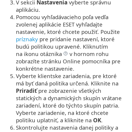
3.
V sekcii
Nastavenia
vyberte správnu
aplikáciu.
4.
Pomocou vyhľadávacieho poľa vedľa
zvolenej aplikácie ESET vyhľadajte
nastavenie, ktoré chcete použiť. Použite
príznaky
pre pridanie nastavení, ktoré
budú politikou upravené. Kliknutím
na ikonu otáznika
v hornom rohu
zobrazíte stránku Online pomocníka pre
konkrétne nastavenie.
5.
Vyberte klientske zariadenia, pre ktoré
má byť daná politika určená. Kliknite na
Priradiť
pre zobrazenie všetkých
statických a dynamických skupín vrátane
zariadení, ktoré do týchto skupín patria.
Vyberte zariadenie, na ktoré chcete
politiku uplatniť, a kliknite na
OK
.
6.
Skontrolujte nastavenia danej politiky a