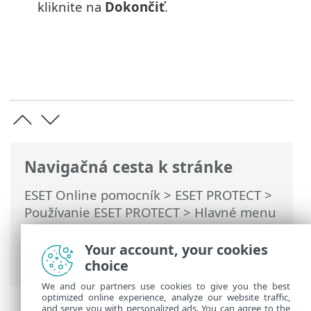
kliknite na
Dokončiť
.
Navigačná cesta k stránke
ESET Online pomocník
>
ESET PROTECT
>
Používanie ESET PROTECT
>
Hlavné menu
ESET PROTECT
>
Konfigurácia
>
Rozšírené
nastavenia
> Sprievodca vytvorením
Your account, your cookies
novej politiky
choice
We and our partners use cookies to give you the best
optimized online experience, analyze our website traffic,
and serve you with personalized ads. You can agree to the