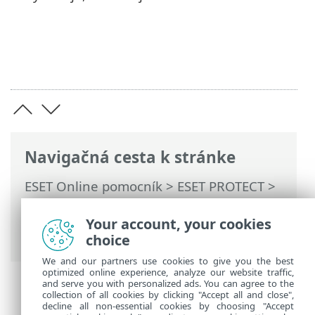
Navigačná cesta k stránke
ESET Online pomocník
>
ESET PROTECT
>
Používanie ESET PROTECT
>
Hlavné menu
ESET PROTECT
>
Konfigurácia
>
Rozšírené
Your account, your cookies
nastavenia
> Príznaky
choice
We and our partners use cookies to give you the best
optimized online experience, analyze our website traffic,
and serve you with personalized ads. You can agree to the
collection of all cookies by clicking "Accept all and close",
decline all non-essential cookies by choosing "Accept