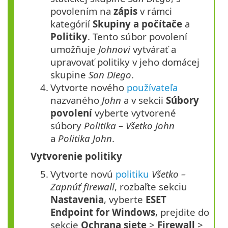
povolením na
zápis
v rámci
kategórií
Skupiny a počítače
a
Politiky
. Tento súbor povolení
umožňuje
Johnovi
vytvárať a
upravovať politiky v jeho domácej
skupine
San Diego
.
4.
Vytvorte nového
používateľa
nazvaného
John
a v sekcii
Súbory
povolení
vyberte vytvorené
súbory
Politika – Všetko John
a
Politika John
.
Vytvorenie politiky
5.
Vytvorte novú
politiku
Všetko –
Zapnúť firewall
, rozbaľte sekciu
Nastavenia
, vyberte
ESET
Endpoint for Windows
, prejdite do
sekcie
Ochrana siete
>
Firewall
>