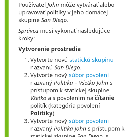
Používateľ
John
môže vytvárať alebo
upravovať politiky v jeho domácej
skupine
San Diego
.
Správca
musí vykonať nasledujúce
kroky:
Vytvorenie prostredia
1.
Vytvorte novú
statickú skupinu
nazvanú
San Diego
.
2.
Vytvorte nový
súbor povolení
nazvaný
Politika – Všetko John
s
prístupom k statickej skupine
Všetko
a s povolením na
čítanie
politík (kategória povolení
Politiky
).
3.
Vytvorte nový
súbor povolení
nazvaný
Politika John
s prístupom k
statickej skupine
San Diego
, s