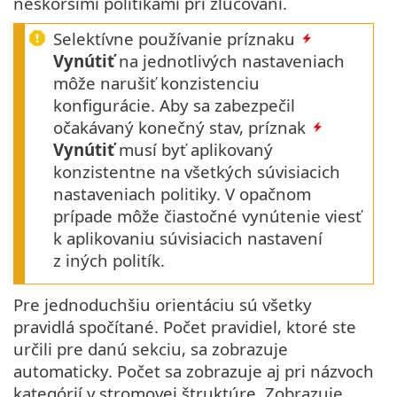
neskoršími politikami pri zlučovaní.
Selektívne používanie príznaku
Vynútiť
na jednotlivých nastaveniach
môže narušiť konzistenciu
konfigurácie. Aby sa zabezpečil
očakávaný konečný stav, príznak
Vynútiť
musí byť aplikovaný
konzistentne na všetkých súvisiacich
nastaveniach politiky. V opačnom
prípade môže čiastočné vynútenie viesť
k aplikovaniu súvisiacich nastavení
z iných politík.
Pre jednoduchšiu orientáciu sú všetky
pravidlá spočítané. Počet pravidiel, ktoré ste
určili pre danú sekciu, sa zobrazuje
automaticky. Počet sa zobrazuje aj pri názvoch
kategórií v stromovej štruktúre. Zobrazuje