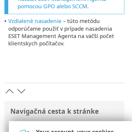
pomocou GPO alebo SCCM
.
Vzdialené nasadenie
– túto metódu
•
odporúčame použiť v prípade nasadenia
ESET Management Agenta na väčší počet
klientskych počítačov.
Navigačná cesta k stránke
ESET Online pomocník
>
ESET PROTECT
>
Začíname
> Nasadenie ESET Management
Your account, your cookies