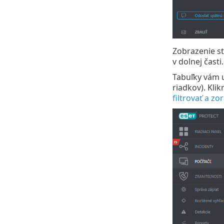
Zobrazenie st
v dolnej čast
Tabuľky vám 
riadkov). Kli
filtrovať a zo