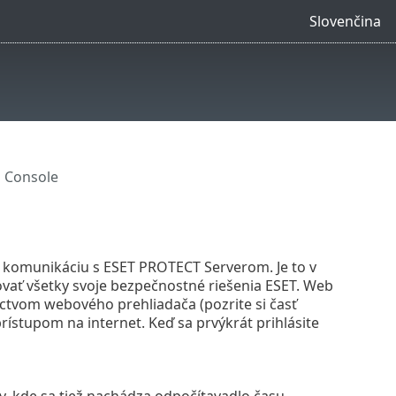
Slovenčina
 Console
 komunikáciu s ESET PROTECT Serverom. Je to v
ovať všetky svoje bezpečnostné riešenia ESET. Web
tvom webového prehliadača (pozrite si časť
prístupom na internet. Keď sa prvýkrát prihlásite
, kde sa tiež nachádza odpočítavadlo času,