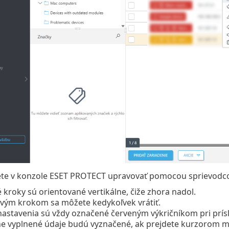
te v konzole ESET PROTECT upravovať pomocou sprievodcov.
é kroky sú orientované vertikálne, čiže zhora nadol.
ivým krokom sa môžete kedykoľvek vrátiť.
astavenia sú vždy označené červeným výkričníkom pri príslu
e vyplnené údaje budú vyznačené, ak prejdete kurzorom myš