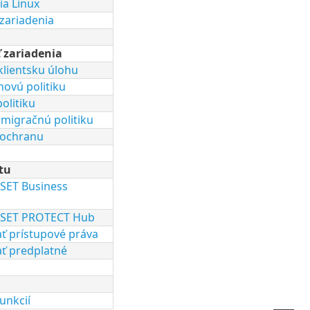
ia Linux
zariadenia
 zariadenia
 klientsku úlohu
novú politiku
politiku
 migračnú politiku
 ochranu
tu
ESET Business
 ESET PROTECT Hub
ť prístupové práva
ť predplatné
unkcií