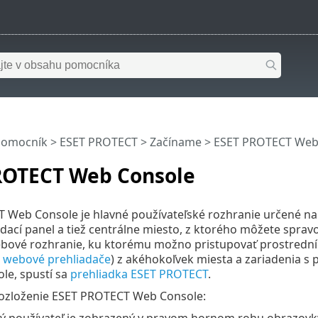
pomocník
>
ESET PROTECT
>
Začíname
> ESET PROTECT Web
ROTECT Web Console
 Web Console je hlavné používateľské rozhranie určené na
dací panel a tiež centrálne miesto, z ktorého môžete sprav
ebové rozhranie, ku ktorému možno pristupovať prostredníc
 webové prehliadače
) z akéhokoľvek miesta a zariadenia s 
le, spustí sa
prehliadka ESET PROTECT
.
ozloženie ESET PROTECT Web Console:
ý používateľ je zobrazený v pravom hornom rohu obrazovky