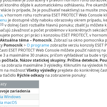
tí ktorého dôjde k automatickému odhláseniu. Pre okamžité
relácie (v prípade, že je používateľ neaktívny) sa musíte zno
ia
, v hornom rohu rozhrania ESET PROTECT Web Console klik
menu
je dostupné vždy naboku obrazovky okrem prípadu, ke
v dolnej časti rozbalíte hlavnú ponuku; zbaliť ju môžete 
značujú závažnosť a počet problémov v konkrétnych sekciá
ujete pomoc pri práci s konzolou ESET PROTECT, v hornom 
Aktuálna téma – Pomocník
. Zobrazí sa okno pomocníka p
ky
Pomocník
>
O programe
zobrazíte verziu konzoly ESET 
časti ESET PROTECT Web Console môžete použiť nástroj na 
 3 a maximálne 30 znakov, pričom vyhľadávať sa bude v tý
a počítača
,
Názov statickej skupiny
,
Príčina detekcie
,
Pou
 sa zobrazia maximálne 3 výsledky. Kliknutím na výsledok h
tím na možnosť
Všetky výsledky
prejdete do konkrétnej čast
a tlačidlo
Rýchle odkazy
na zobrazenie ponuky:
kazy
svoje zariadenia
nia Windows
nia macOS