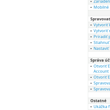
Zariaden
•
Mobilné 
•
Spravovať
Vytvoriť
•
Vytvoriť 
•
Priradiť 
•
Stiahnuť
•
Nastaviť
•
Správa úč
Otvoriť 
•
Account
Otvoriť
•
Spravova
•
Spravova
•
Ostatné
Ukážka f
•