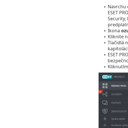
Navrchu 
•
ESET PROT
Security,
predplatn
Ikona
oz
•
Kliknite
•
Tlačidlá 
•
kapitolác
ESET PRO
•
bezpečno
Kliknutí
•