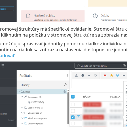
romovej štruktúry má špecifické ovládanie. Stromová štru
i. Kliknutím na položku v stromovej štruktúre sa zobrazia na
umožňujú spravovať jednotky pomocou riadkov individuálne 
knutím na riadok sa zobrazia nastavenia dostupné pre jedn
raďovať
.