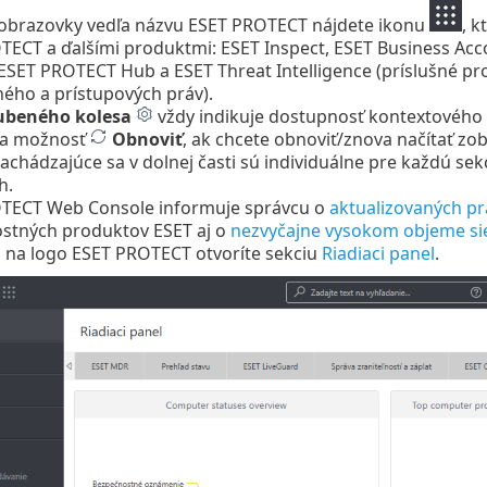
obrazovky vedľa názvu ESET PROTECT nájdete ikonu
, k
ECT a ďalšími produktmi: ESET Inspect, ESET Business Acco
 ESET PROTECT Hub a ESET Threat Intelligence (príslušné pro
ého a prístupových práv).
ubeného kolesa
vždy indikuje dostupnosť kontextového
 na možnosť
Obnoviť
, ak chcete obnoviť/znova načítať zo
nachádzajúce sa v dolnej časti sú individuálne pre každú sek
h.
TECT Web Console informuje správcu o
aktualizovaných p
stných produktov ESET aj o
nezvyčajne vysokom objeme si
m na logo ESET PROTECT otvoríte sekciu
Riadiaci panel
.