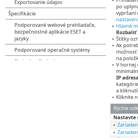
•
po uplynu
vypršaní 
nastaven
Hlavné 
•
Rozbaliť
Štítky o
•
Ak potreb
•
možnosť
na polož
V hornej 
•
minimálne
IP adres
kategórie
a kliknu
Kliknite n
•
Rýchle od
Nastavte 
Zariade
•
Zariade
•