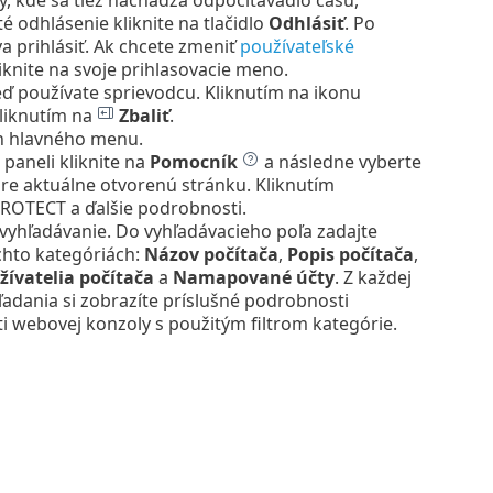
 odhlásenie kliknite na tlačidlo
Odhlásiť
. Po
va prihlásiť. Ak chcete zmeniť
používateľské
nite na svoje prihlasovacie meno.
ď používate sprievodcu.
Kliknutím na ikonu
kliknutím na
Zbaliť
.
ch hlavného menu.
paneli kliknite na
Pomocník
a následne vyberte
re aktuálne otvorenú stránku. Kliknutím
PROTECT a ďalšie podrobnosti.
vyhľadávanie. Do vyhľadávacieho poľa zadajte
chto kategóriách:
Názov počítača
,
Popis počítača
,
žívatelia počítača
a
Namapované účty
. Z každej
ľadania si zobrazíte príslušné podrobnosti
i webovej konzoly s použitým filtrom kategórie.