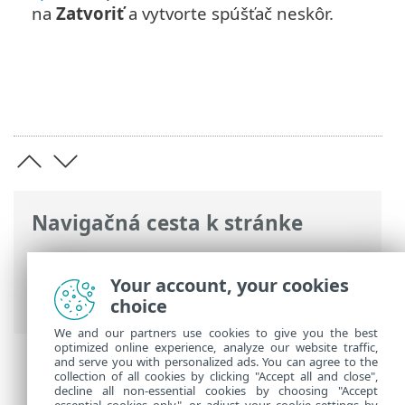
na
Zatvoriť
a vytvorte spúšťač neskôr.
Navigačná cesta k stránke
ESET Online pomocník
>
ESET PROTECT
>
Používanie ESET PROTECT
>
Hlavné menu
Your account, your cookies
ESET PROTECT
>
Úlohy
> Klientske úlohy
choice
We and our partners use cookies to give you the best
optimized online experience, analyze our website traffic,
and serve you with personalized ads. You can agree to the
collection of all cookies by clicking "Accept all and close",
decline all non-essential cookies by choosing "Accept