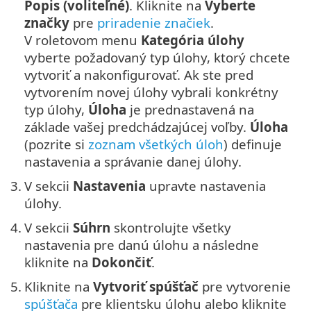
Popis (voliteľné)
. Kliknite na
Vyberte
značky
pre
priradenie značiek
.
V roletovom menu
Kategória úlohy
vyberte požadovaný typ úlohy, ktorý chcete
vytvoriť a nakonfigurovať. Ak ste pred
vytvorením novej úlohy vybrali konkrétny
typ úlohy,
Úloha
je prednastavená na
základe vašej predchádzajúcej voľby.
Úloha
(pozrite si
zoznam všetkých úloh
) definuje
nastavenia a správanie danej úlohy.
3.
V sekcii
Nastavenia
upravte nastavenia
úlohy.
4.
V sekcii
Súhrn
skontrolujte všetky
nastavenia pre danú úlohu a následne
kliknite na
Dokončiť
.
5.
Kliknite na
Vytvoriť spúšťač
pre vytvorenie
spúšťača
pre klientsku úlohu alebo kliknite