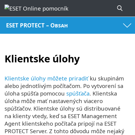
ESET PROTECT – Obsah
Klientske úlohy
Klientske úlohy môžete priradiť
ku skupinám
alebo jednotlivým počítačom. Po vytvorení sa
úloha spúšťa pomocou
spúšťača
. Klientska
úloha môže mať nastavených viacero
spúšťačov. Klientske úlohy sú distribuované
na klienty vtedy, keď sa ESET Management
Agent klientskeho počítača pripojí na ESET
PROTECT Server. Z tohto dôvodu môže nejaký