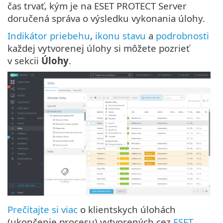
čas trvať, kým je na ESET PROTECT Server
doručená správa o výsledku vykonania úlohy.
Indikátor priebehu
,
ikonu stavu
a
podrobnosti
každej vytvorenej úlohy si môžete pozrieť
v sekcii
Úlohy
.
Prečítajte si viac
o klientskych úlohách
(ukončenie procesu) vytvorených cez
ESET