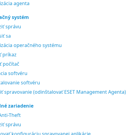
izácia agenta
ačný systém
iť správu
iť sa
izácia operačného systému
ť príkaz
 počítač
ácia softvéru
alovanie softvéru
ť spravovanie (odinštalovať ESET Management Agenta)
lné zariadenie
Anti-Theft
iť správu
ovať konfiguráciu spravovanej aplikácie