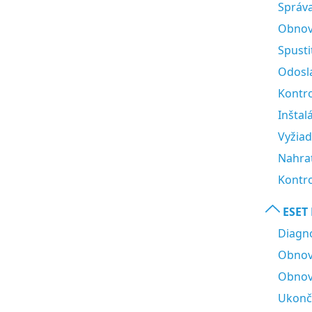
Správ
Obnov
Spusti
Odosl
Kontro
Inštal
Vyžiad
Nahrať
Kontro
ESET
Diagn
Obnov
Obnov
Ukonči