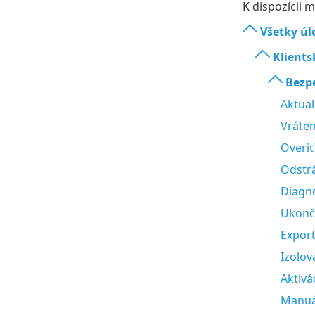
K dispozícii 
Všetky úl
Klients
Bezpe
Aktual
Vráten
Overiť
Odstr
Diagn
Ukonči
Export
Izolov
Aktivá
Manuá