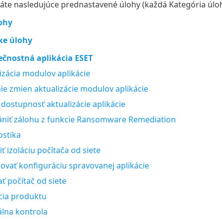
máte nasledujúce prednastavené úlohy (každá Kategória úlo
ohy
ke úlohy
čnostná aplikácia ESET
izácia modulov aplikácie
ie zmien aktualizácie modulov aplikácie
 dostupnosť aktualizácie aplikácie
ániť zálohu z funkcie Ransomware Remediation
ostika
ť izoláciu počítača od siete
ovať konfiguráciu spravovanej aplikácie
ať počítač od siete
cia produktu
lna kontrola