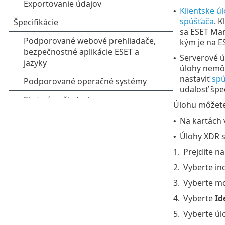
Klientske ú
•
spúšťača
. 
sa ESET Man
kým je na E
Serverové 
•
úlohy nemôž
nastaviť
spú
udalosť špe
Úlohu môžete
Na kartách 
•
Úlohy XDR s
•
1.
Prejdite n
2.
Vyberte inc
3.
Vyberte m
4.
Vyberte
Id
5.
Vyberte úl