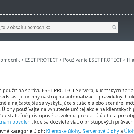
pomocník
>
ESET PROTECT
>
Používanie ESET PROTECT
>
Hl
použiť na správu ESET PROTECT Servera, klientskych zaria
redstavujú účinný nástroj na automatizáciu pravidelných ú
né a najčastejšie sa vyskytujúce situácie alebo scenáre, môž
 Úlohy používajte na vynútenie určitej akcie na klientskych
dostatočné prístupové povolenia pre danú úlohu a pre objek
znam povolení
, kde sa dozviete viac o prístupových právach
lavné kategórie úloh:
Klientske úlohy
,
Serverové úlohy
a
Úlo