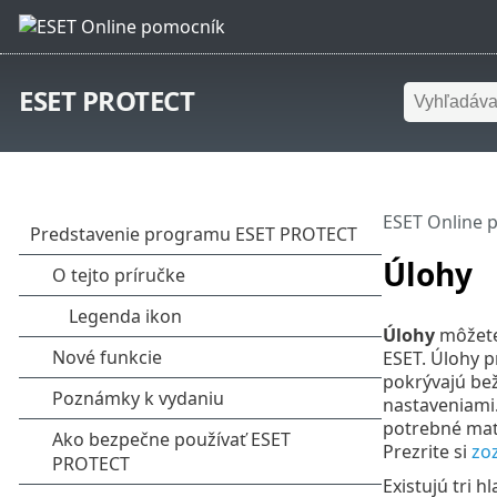
ESET PROTECT
ESET Online 
Úlohy
Úlohy
môžete 
ESET. Úlohy p
pokrývajú bež
nastaveniami.
potrebné mať 
Prezrite si
zo
Existujú tri h