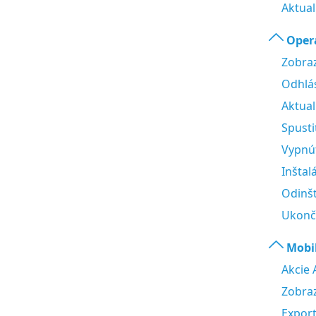
Aktual
Oper
Zobraz
Odhlás
Aktual
Spusti
Vypnúť
Inštal
Odinšt
Ukonči
Mobi
Akcie 
Zobraz
Export