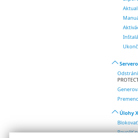
Aktual
Manuá
Aktivá
Inštal
Ukonči
Servero
Odstráni
PROTECT,
Generova
Premeno
Úlohy 
Blokovať
Povoliť 