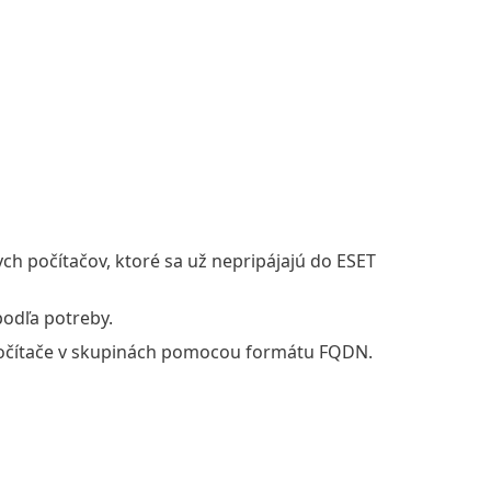
ch počítačov, ktoré sa už nepripájajú do ESET
podľa potreby.
počítače v skupinách pomocou formátu FQDN.