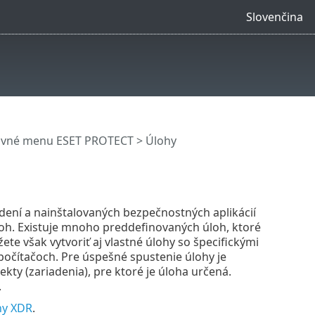
Slovenčina
avné menu ESET PROTECT
> Úlohy
dení a nainštalovaných bezpečnostných aplikácií
loh. Existuje mnoho preddefinovaných úloh, ktoré
ete však vytvoriť aj vlastné úlohy so špecifickými
 počítačoch. Pre úspešné spustenie úlohy je
ty (zariadenia), pre ktoré je úloha určená.
.
hy XDR
.