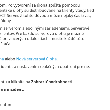
om. Po vytvorení sa úloha spúšťa pomocou
entske úlohy sú distribuované na klienty vtedy, keď
T Server. Z tohto dôvodu môže nejaký čas trvať,
úlohy.
serverom alebo inými zariadeniami. Serverové
lientov. Pre každú serverovú úlohu je možné
á pri viacerých udalostiach, musíte každú túto
šťača.
ha
alebo
Nová serverová úloha
.
dentít a nastavením reakčných opatrení pre ne.
entu a kliknite na
Zobraziť podrobnosti
.
na incident
.
identom.