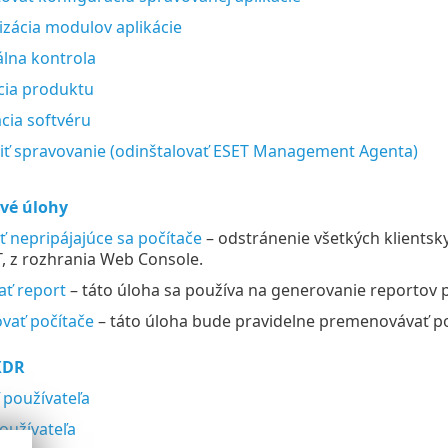
izácia modulov aplikácie
lna kontrola
cia produktu
ácia softvéru
ť spravovanie (odinštalovať ESET Management Agenta)
vé úlohy
ť nepripájajúce sa počítače
– odstránenie všetkých klientsky
 z rozhrania Web Console.
ť report
– táto úloha sa používa na generovanie reportov 
vať počítače
– táto úloha bude pravidelne premenovávať 
XDR
 používateľa
používateľa