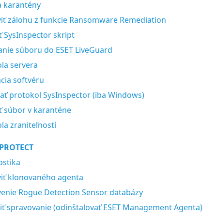
a karantény
iť zálohu z funkcie Ransomware Remediation
ť SysInspector skript
anie súboru do ESET LiveGuard
la servera
ácia softvéru
ať protokol SysInspector (iba Windows)
 súbor v karanténe
la zraniteľností
 PROTECT
ostika
iť klonovaného agenta
enie Rogue Detection Sensor databázy
ť spravovanie (odinštalovať ESET Management Agenta)