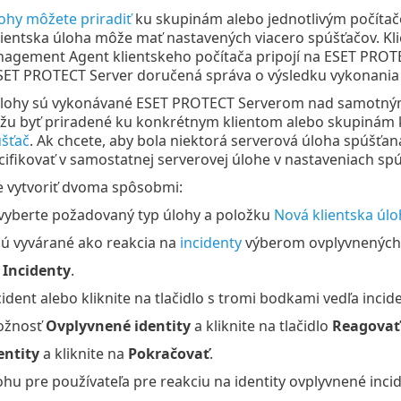
lohy môžete priradiť
ku skupinám alebo jednotlivým počítač
Klientska úloha môže mať nastavených viacero spúšťačov. Kli
agement Agent klientskeho počítača pripojí na ESET PROTEC
SET PROTECT Server doručená správa o výsledku vykonania 
úlohy sú vykonávané ESET PROTECT Serverom nad samotným 
u byť priradené ku konkrétnym klientom alebo skupinám k
šťač
. Ak chcete, aby bola niektorá serverová úloha spúšťan
cifikovať v samostatnej serverovej úlohe v nastaveniach spú
 vytvoriť dvoma spôsobmi:
vyberte požadovaný typ úlohy a položku
Nová klientska úlo
ú vyvárané ako reakcia na
incidenty
výberom ovplyvnených i
a
Incidenty
.
ident alebo kliknite na tlačidlo s tromi bodkami vedľa incid
ožnosť
Ovplyvnené identity
a kliknite na tlačidlo
Reagovať 
entity
a kliknite na
Pokračovať
.
ohu pre používateľa pre reakciu na identity ovplyvnené inc