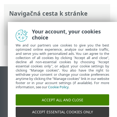
Navigačná cesta k stránke
ESET Online pomocník
>
ESET PROTECT
>
Začíname
>
ESET PROTECT Web Console
>
Your account, your cookies
Prihlasovacia obrazovka
choice
We and our partners use cookies to give you the best
optimized online experience, analyze our website traffic,
and serve you with personalized ads. You can agree to the
collection of all cookies by clicking "Accept all and close",
decline all non-essential cookies by choosing "Accept
essential cookies only", or adjust your cookie settings by
clicking "Manage cookies". You also have the right to
withdraw your consent or change your cookie preferences
Zobraziť stránku ako na počítači
anytime by clicking the "Manage cookies" link in our website
footer or in your account settings (if available). For more
End of Life
information, see our
Cookie Policy
.
Databáza znalostí ESET
ESET Fórum
ACCEPT ALL AND CLOSE
ESET Status Portal
Technická podpora
ACCEPT ESSENTIAL COOKIES ONLY