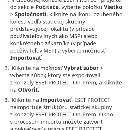
do sekcie
Počítače
, vyberte položku
Všetko
>
Spoločnosti
, kliknite na ikonu ozubeného
kolesa vedľa statickej skupiny
predstavujúcej lokalitu (v prípade
používateľov iných ako MSP) alebo
konkrétneho zákazníka (v prípade
používateľov MSP) a vyberte možnosť
Importovať
.
2.
Kliknite na možnosť
Vybrať súbor
>
vyberte súbor, ktorý ste exportovali
z konzoly ESET PROTECT On-Prem, a kliknite
na
Otvoriť
.
3.
Kliknite na
Importovať
. ESET PROTECT
naimportuje štruktúru statickej skupiny
z konzoly ESET PROTECT On-Prem. Okno
s procesom importu môžete zatvoriť
a pokračovať v práci s ESET PROTECT.