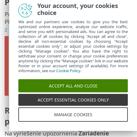
PROTECT Servera z prevádzky
Your account, your cookies
choice
Po úspešnej migrácii do prostredia ESET
PROTECT
vyraďte ESET PROTECT Server
We and our partners use cookies to give you the best
optimized online experience, analyze our website traffic,
z prevádzky
.
and serve you with personalized ads. You can agree to the
collection of all cookies by clicking "Accept all and close",
Ak si chcete lokálny ESET PROTECT
decline all non-essential cookies by choosing "Accept
essential cookies only", or adjust your cookie settings by
Server ponechať, deaktivujte
úlohu
clicking "Manage cookies". You also have the right to
Odstrániť nepripájajúce sa počítače
,
withdraw your consent or change your cookie preferences
anytime by clicking the "Manage cookies" link in our website
aby ste zabránili prípadnej deaktivácii
footer or in your account settings (if available). For more
information, see our
Cookie Policy
.
bezpečnostných produktov ESET
na počítačoch spravovaných cez ESET
ACCEPT ALL AND CLOSE
PROTECT.
ACCEPT ESSENTIAL COOKIES ONLY
Riešenie problémov
MANAGE COOKIES
po migrácii
Na vyriešenie upozornenia
Zariadenie