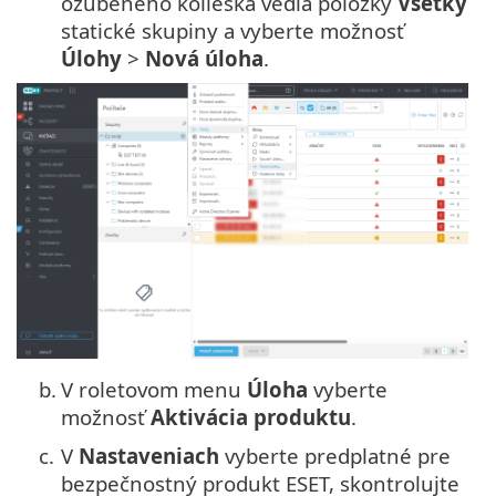
ozubeného kolieska vedľa položky
Všetky
statické skupiny a vyberte možnosť
Úlohy
>
Nová úloha
.
b.
V roletovom menu
Úloha
vyberte
možnosť
Aktivácia produktu
.
c.
V
Nastaveniach
vyberte predplatné pre
bezpečnostný produkt ESET, skontrolujte