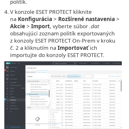
politík.
4.
V konzole ESET PROTECT kliknite
na
Konfigurácia
>
Rozšírené nastavenia
>
Akcie
>
Import
, vyberte súbor
.dat
obsahujúci zoznam politík exportovaných
z konzoly ESET PROTECT On-Prem v kroku
č. 2 a kliknutím na
Importovať
ich
importujte do konzoly ESET PROTECT.