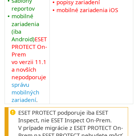
šablóny
•
popisy zariadení
•
reportov
mobilné zariadenia
iOS
•
mobilné
•
zariadenia
(iba
Android)
ESET
PROTECT
On-
Prem
vo verzii
11.1
a novších
nepodporuje
správu
mobilných
zariadení
.
ESET PROTECT podporuje iba ESET
Inspect, nie ESET Inspect On-Prem.
V prípade migrácie z ESET PROTECT On-
Prem na ESET PROTECT nebudete môcť