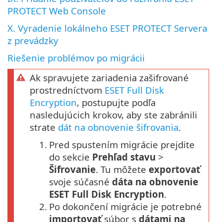
PROTECT Web Console
X. Vyradenie lokálneho ESET PROTECT Servera
z prevádzky
Riešenie problémov po migrácii
Ak spravujete zariadenia zašifrované
prostredníctvom
ESET Full Disk
Encryption
, postupujte podľa
nasledujúcich krokov, aby ste zabránili
strate
dát na obnovenie šifrovania
.
1.
Pred spustením migrácie prejdite
do sekcie
Prehľad stavu
>
Šifrovanie
. Tu môžete
exportovať
svoje súčasné
dáta na obnovenie
ESET Full Disk Encryption
.
2.
Po dokončení migrácie je potrebné
importovať
súbor s
dátami na