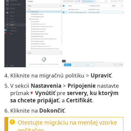
4.
Kliknite na migračnú politiku >
Upraviť
.
5.
V sekcii
Nastavenia
>
Pripojenie
nastavte
príznak
Vynútiť
pre
servery, ku ktorým
sa chcete pripájať
, a
Certifikát
.
6.
Kliknite na
Dokončiť
.
Otestujte migráciu na menšej vzorke
počítačov