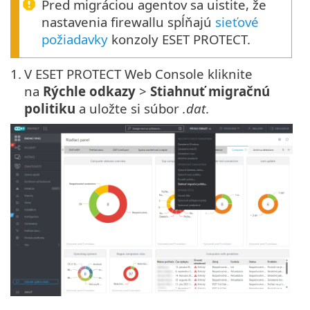
Pred migráciou agentov sa uistite, že
nastavenia firewallu spĺňajú
sieťové
požiadavky
konzoly ESET PROTECT.
1.
V ESET PROTECT Web Console kliknite
na
Rýchle odkazy
>
Stiahnuť migračnú
politiku
a uložte si súbor
.dat
.