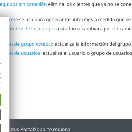
 equipos sin conexión
elimina los clientes que ya no se co
 informe
se usa para generar los informes a medida que se l
el nombre de los equipos
esta tarea cambiará periódicame
zación de grupo estático
actualiza la información del grupo
d
h
zación de usuarios:
actualiza el usuario o grupo de usuarios
y
y
e
o
s
e
e
ET Status Portal
Soporte regional