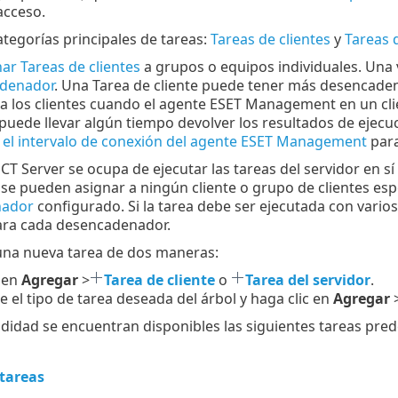
acceso.
ategorías principales de tareas:
Tareas de clientes
y
Tareas d
ar Tareas de clientes
a grupos o equipos individuales. Una 
denador
. Una Tarea de cliente puede tener más desencaden
 a los clientes cuando el agente ESET Management en un cli
 puede llevar algún tiempo devolver los resultados de ejec
 el intervalo de conexión del agente ESET Management
para
T Server se ocupa de ejecutar las tareas del servidor en sí 
 se pueden asignar a ningún cliente o grupo de clientes esp
nador
configurado. Si la tarea debe ser ejecutada con varios
ara cada desencadenador.
una nueva tarea de dos maneras:
 en
Agregar
>
Tarea de cliente
o
Tarea del servidor
.
e el tipo de tarea deseada del árbol y haga clic en
Agregar
idad se encuentran disponibles las siguientes tareas pred
 tareas