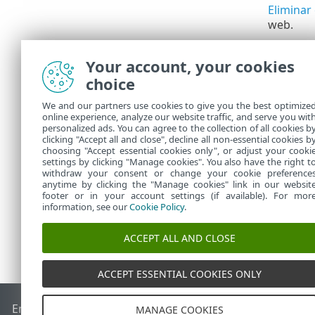
Eliminar
web.
Generar
Your account, your cookies
Cambiar 
choice
FQDN.
Sincroni
We and our partners use cookies to give you the best optimize
online experience, analyze our website traffic, and serve you wit
Sincroni
personalized ads. You can agree to the collection of all cookies b
clicking "Accept all and close", decline all non-essential cookies b
choosing "Accept essential cookies only", or adjust your cooki
settings by clicking "Manage cookies". You also have the right t
withdraw your consent or change your cookie preference
anytime by clicking the "Manage cookies" link in our websit
footer or in your account settings (if available). For mor
information, see our
Cookie Policy
.
ACCEPT ALL AND CLOSE
ACCEPT ESSENTIAL COOKIES ONLY
End of Life
Base de conocimiento de ESET
Foro de ESET
ES
MANAGE COOKIES