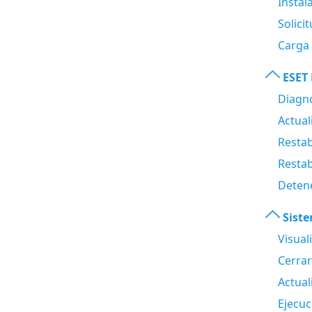
Instal
Solici
Carga 
ESET
Diagn
Actua
Restab
Restab
Detene
Sist
Visual
Cerrar
Actual
Ejecu