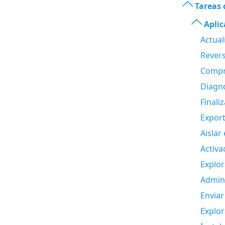
Tareas 
Aplic
Actual
Revers
Compro
Diagn
Finali
Export
Aislar
Activa
Explo
Admini
Enviar
Explor