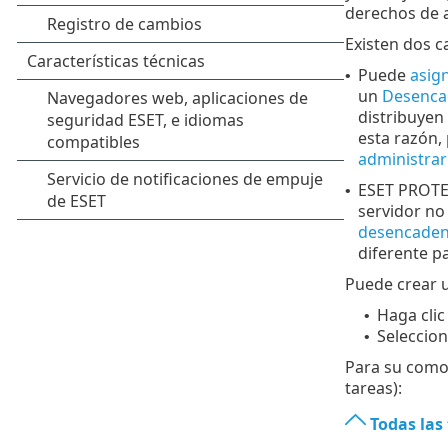
derechos de 
Existen dos c
Puede
asign
•
un
Desenca
distribuyen
esta razón,
administrar
ESET PROTEC
•
servidor no
desencade
diferente p
Puede crear 
Haga clic
•
Seleccion
•
Para su comod
tareas):
Todas las