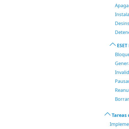
Apagar
Instal
Desins
Detene
ESET 
Bloque
Genera
Invali
Pausar
Reanud
Borrar
Tareas d
Implemen