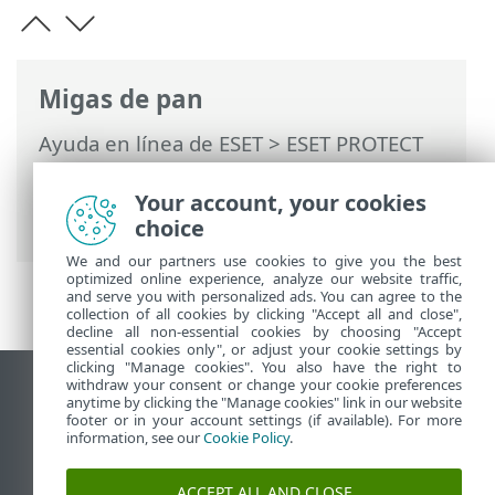
Migas de pan
Ayuda en línea de ESET
>
ESET PROTECT
On-Prem
>
Usar ESET PROTECT On-Prem
>
ESET PROTECT On-Prem Menú principal
Your account, your cookies
>
Tareas
> Tareas del servidor
choice
We and our partners use cookies to give you the best
optimized online experience, analyze our website traffic,
and serve you with personalized ads. You can agree to the
collection of all cookies by clicking "Accept all and close",
decline all non-essential cookies by choosing "Accept
essential cookies only", or adjust your cookie settings by
clicking "Manage cookies". You also have the right to
withdraw your consent or change your cookie preferences
Ver sitio del escritorio
anytime by clicking the "Manage cookies" link in our website
footer or in your account settings (if available). For more
End of Life
information, see our
Cookie Policy
.
Base de conocimiento de ESET
Foro de ESET
ACCEPT ALL AND CLOSE