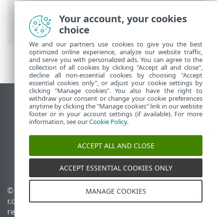
>
ESET PROTECT On-Prem Menú principal
>
Tareas
>
Tareas del servidor
> Cambiar
Your account, your cookies
el nombre de los equipos
choice
We and our partners use cookies to give you the best
optimized online experience, analyze our website traffic,
and serve you with personalized ads. You can agree to the
collection of all cookies by clicking "Accept all and close",
decline all non-essential cookies by choosing "Accept
essential cookies only", or adjust your cookie settings by
clicking "Manage cookies". You also have the right to
withdraw your consent or change your cookie preferences
Ver sitio del escritorio
anytime by clicking the "Manage cookies" link in our website
footer or in your account settings (if available). For more
End of Life
information, see our
Cookie Policy
.
Base de conocimiento de ESET
Foro de ESET
ACCEPT ALL AND CLOSE
ESET Status Portal
Soporte regional
ACCEPT ESSENTIAL COOKIES ONLY
© 1992 - 2026 ESET, spol. s
Administrar perfiles
MANAGE COOKIES
r.o. - Todos los derechos
Política de cookies
reservados.