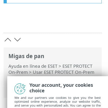
Migas de pan
Ayuda en línea de ESET
>
ESET PROTECT
On-Prem
>
Usar ESET PROTECT On-Prem
>
ESET PROTECT On-Prem Menú principal
>
Tareas
> Configuración avanzada:
Your account, your cookies
Umbral
choice
We and our partners use cookies to give you the best
optimized online experience, analyze our website traffic,
and serve you with personalized ads. You can agree to the