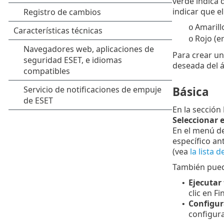
verde indica 
indicar que e
Amarill
o
Rojo (e
o
Para crear un
deseada del á
Básica
En la sección
Seleccionar 
En el menú d
específico an
(vea
la lista 
También puede
Ejecutar
•
clic en Fin
Configur
•
configura