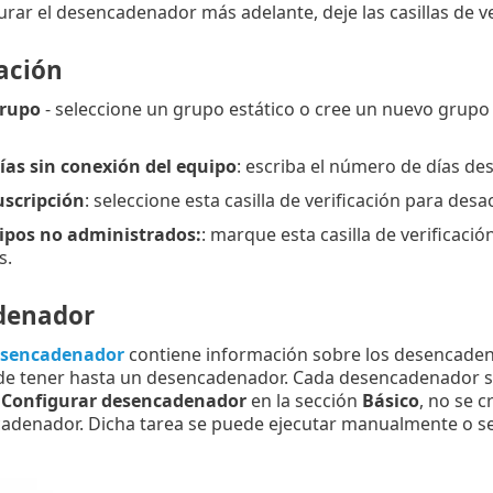
rar el desencadenador más adelante, deje las casillas de ve
ación
grupo
- seleccione un grupo estático o cree un nuevo grupo
as sin conexión del equipo
: escriba el número de días de
uscripción
: seleccione esta casilla de verificación para des
ipos no administrados:
: marque esta casilla de verificaci
s.
denador
sencadenador
contiene información sobre los desencaden
e tener hasta un desencadenador. Cada desencadenador s
a
Configurar desencadenador
en la sección
Básico
, no se 
cadenador. Dicha tarea se puede ejecutar manualmente o 