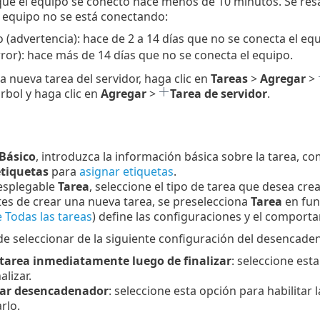
que el equipo se conectó hace menos de 10 minutos. Se resa
l equipo no se está conectando:
o (advertencia): hace de 2 a 14 días que no se conecta el equ
rror): hace más de 14 días que no se conecta el equipo.
a nueva tarea del servidor, haga clic en
Tareas
>
Agregar
>
rbol y haga clic en
Agregar
>
Tarea de servidor
.
Básico
, introduzca la información básica sobre la tarea, c
etiquetas
para
asignar etiquetas
.
esplegable
Tarea
, seleccione el tipo de tarea que desea crea
tes de crear una nueva tarea, se preselecciona
Tarea
en fun
de Todas las tareas
) define las configuraciones y el comporta
 seleccionar de la siguiente configuración del desencaden
 tarea inmediatamente luego de finalizar
: seleccione est
alizar.
ar desencadenador
: seleccione esta opción para habilitar 
rlo.