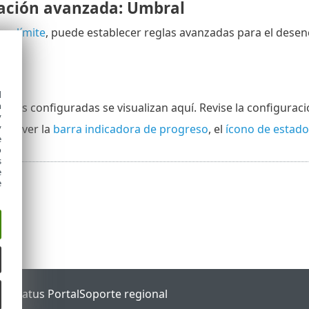
ación avanzada: Umbral
 un
límite
, puede establecer reglas avanzadas para el desen
n
d
h
iones configuradas se visualizan aquí. Revise la configuraci
y
uede ver la
barra indicadora de progreso
, el
ícono de estado
y
e
o
s
e
e
ET Status Portal
Soporte regional