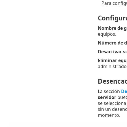
Para configu
Configur
Nombre de 
equipos.
Número de dí
Desactivar s
Eliminar equ
administrado
Desenca
La sección
De
servidor
pued
se seleccion
sin un desen
momento.