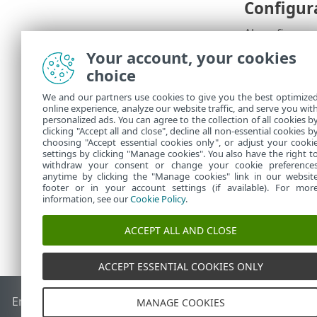
Configur
Al configurar
opcional.
Your account, your cookies
choice
Resume
We and our partners use cookies to give you the best optimize
online experience, analyze our website traffic, and serve you wit
Todas las opc
personalized ads. You can agree to the collection of all cookies b
En
Tareas
, p
clicking "Accept all and close", decline all non-essential cookies b
choosing "Accept essential cookies only", or adjust your cooki
settings by clicking "Manage cookies". You also have the right t
withdraw your consent or change your cookie preference
anytime by clicking the "Manage cookies" link in our websit
footer or in your account settings (if available). For mor
information, see our
Cookie Policy
.
ACCEPT ALL AND CLOSE
ACCEPT ESSENTIAL COOKIES ONLY
End of Life
Base de conocimiento de ESET
Foro de ESET
ES
MANAGE COOKIES