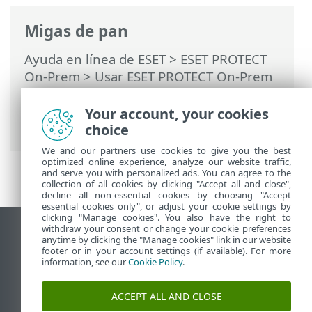
Migas de pan
Ayuda en línea de ESET
>
ESET PROTECT
On-Prem
>
Usar ESET PROTECT On-Prem
>
ESET PROTECT On-Prem Menú principal
>
Tareas
>
Tareas de clientes
>
Your account, your cookies
Actualización de sistema operativo
choice
We and our partners use cookies to give you the best
optimized online experience, analyze our website traffic,
and serve you with personalized ads. You can agree to the
collection of all cookies by clicking "Accept all and close",
decline all non-essential cookies by choosing "Accept
essential cookies only", or adjust your cookie settings by
clicking "Manage cookies". You also have the right to
withdraw your consent or change your cookie preferences
Ver sitio del escritorio
anytime by clicking the "Manage cookies" link in our website
footer or in your account settings (if available). For more
End of Life
information, see our
Cookie Policy
.
Base de conocimiento de ESET
Foro de ESET
ACCEPT ALL AND CLOSE
ESET Status Portal