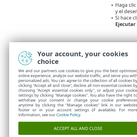
Haga clic
•
y el dese
Si hace c
•
Ejecutar
Your account, your cookies
choice
We and our partners use cookies to give you the best optimize
online experience, analyze our website traffic, and serve you wit
personalized ads. You can agree to the collection of all cookies b
En
Tareas
, p
clicking "Accept all and close", decline all non-essential cookies b
choosing "Accept essential cookies only", or adjust your cooki
settings by clicking "Manage cookies". You also have the right t
withdraw your consent or change your cookie preference
anytime by clicking the "Manage cookies" link in our websit
footer or in your account settings (if available). For mor
information, see our
Cookie Policy
.
ACCEPT ALL AND CLOSE