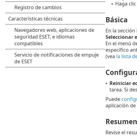
Haga clic
•
Básica
En la sección
Seleccionar 
En el menú d
específico an
(vea
la lista 
Configur
Reiniciar e
•
tarea. Si de
Puede
config
aplicación de
Resume
Revise el res