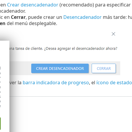
 en
Crear desencadenador
(recomendado) para especificar d
ncadenador.
lic en
Cerrar
, puede crear un
Desencadenador
más tarde: hag
 en
del menú desplegable.
d
h
y
uede ver la
barra indicadora de progreso
, el
ícono de estado
y
e
o
s
e
e