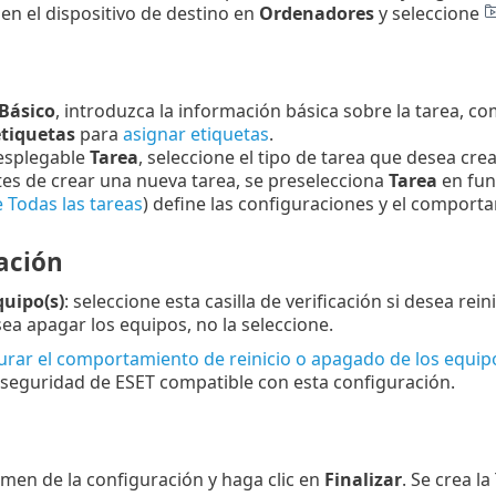
 en el dispositivo de destino en
Ordenadores
y seleccione
Básico
, introduzca la información básica sobre la tarea, c
etiquetas
para
asignar etiquetas
.
esplegable
Tarea
, seleccione el tipo de tarea que desea crea
tes de crear una nueva tarea, se preselecciona
Tarea
en fun
de Todas las tareas
) define las configuraciones y el comporta
ación
quipo(s)
: seleccione esta casilla de verificación si desea rei
sea apagar los equipos, no la seleccione.
urar el comportamiento de reinicio o apagado de los equi
 seguridad de ESET compatible con esta configuración.
n
umen de la configuración y haga clic en
Finalizar
. Se crea l