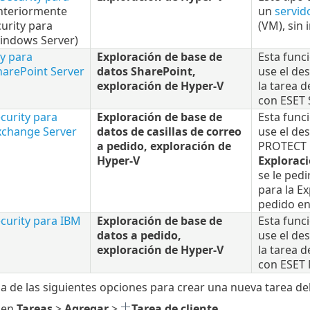
nteriormente
un
servid
curity para
(VM), sin
indows Server)
y para
Exploración de base de
Esta func
harePoint Server
datos SharePoint,
use el de
exploración de Hyper-V
la tarea d
con ESET 
curity para
Exploración de base de
Esta func
xchange Server
datos de casillas de correo
use el de
a pedido, exploración de
PROTECT O
Hyper-V
Exploraci
se le pedi
para la Ex
pedido en 
curity para IBM
Exploración de base de
Esta func
datos a pedido,
use el de
exploración de Hyper-V
la tarea d
con ESET 
a de las siguientes opciones para crear una nueva tarea del 
 en
Tareas
>
Agregar
>
Tarea de cliente
.