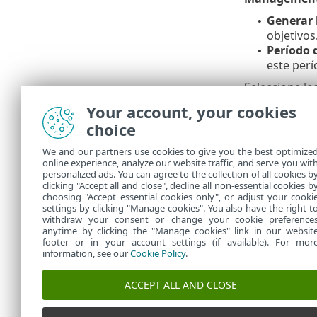
Generar 
•
objetivos
Período 
•
este perí
Seleccione lo
ESET PROTEC
Your account, your cookies
choice
Resume
We and our partners use cookies to give you the best optimize
online experience, analyze our website traffic, and serve you wit
Todas las opc
personalized ads. You can agree to the collection of all cookies b
En
Tareas
, p
clicking "Accept all and close", decline all non-essential cookies b
choosing "Accept essential cookies only", or adjust your cooki
settings by clicking "Manage cookies". You also have the right t
withdraw your consent or change your cookie preference
anytime by clicking the "Manage cookies" link in our websit
footer or in your account settings (if available). For mor
information, see our
Cookie Policy
.
ACCEPT ALL AND CLOSE