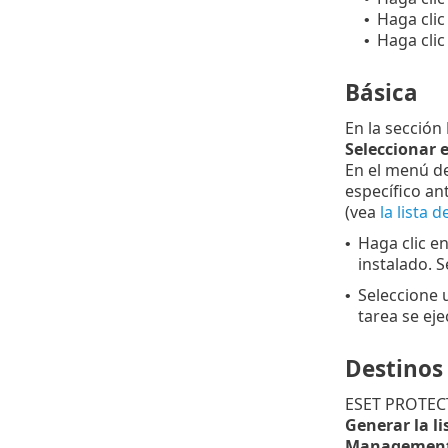
Haga clic
•
Haga clic
•
Básica
En la sección
Seleccionar 
En el menú d
específico an
(vea
la lista 
Haga clic e
•
instalado. S
Seleccione
•
tarea se eje
Destinos
ESET PROTECT 
Generar la li
ManagementD