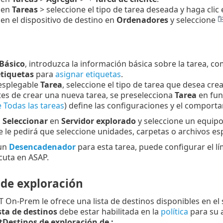
 en
Tareas
> seleccione el tipo de tarea deseada y haga clic
 en el dispositivo de destino en
Ordenadores
y seleccione
Básico
, introduzca la información básica sobre la tarea, c
etiquetas
para
asignar etiquetas
.
esplegable
Tarea
, seleccione el tipo de tarea que desea crea
tes de crear una nueva tarea, se preselecciona
Tarea
en fun
de Todas las tareas
) define las configuraciones y el comporta
n
Seleccionar
en
Servidor explorado
y seleccione un equipo 
e le pedirá que seleccione unidades, carpetas o archivos es
 un
Desencadenador
para esta tarea, puede configurar el lí
cuta en ASAP.
 de exploración
On-Prem le ofrece una lista de destinos disponibles en el s
sta de destinos
debe estar habilitada en la
política
para su a
estinos de exploración de :