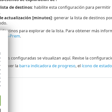
lista de destinos
: habilite esta configuración para permit
.
de actualización [minutos]
: generar la lista de destinos 
odo.
s destinos para explorar de la lista. Para obtener más infor
T On-Prem
.
n
d
h
iones configuradas se visualizan aquí. Revise la configuraci
y
uede ver la
barra indicadora de progreso
, el
ícono de estado
y
e
o
s
e
e