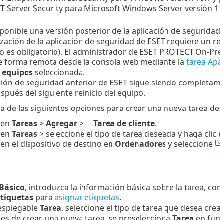
T Server Security para Microsoft Windows Server versión 11
sponible una versión posterior de la aplicación de seguridad
ización de la aplicación de seguridad de ESET requiere un r
no es obligatorio). El administrador de ESET PROTECT On-Prem
e forma remota desde la consola web mediante la
tarea Apa
r equipos
seleccionada.
ción de seguridad anterior de ESET sigue siendo completamen
espués del siguiente reinicio del equipo.
a de las siguientes opciones para crear una nueva tarea del 
 en
Tareas
>
Agregar
>
Tarea de cliente
.
 en
Tareas
> seleccione el tipo de tarea deseada y haga clic
 en el dispositivo de destino en
Ordenadores
y seleccione
Básico
, introduzca la información básica sobre la tarea, c
etiquetas
para
asignar etiquetas
.
esplegable
Tarea
, seleccione el tipo de tarea que desea crea
tes de crear una nueva tarea, se preselecciona
Tarea
en fun