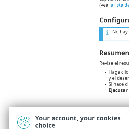
(vea
la lista 
Configur
No hay
Resume
Revise el res
Haga clic
•
y el dese
Si hace c
•
Ejecutar
Your account, your cookies
choice