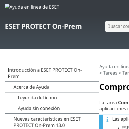
ESET PROTECT On-Prem
Ayuda en líne
>
Tareas
>
Tar
Comprob
La tarea
Comp
aplicaciones 
Las apl
ESE
•