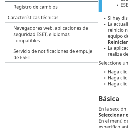
ESE
•
Si hay di
•
La actual
•
reinicio 
equipo d
Reinicia
La aplica
•
realiza d
Seleccione un
Haga clic
•
Haga clic
•
Haga clic
•
Básica
En la sección
Seleccionar 
En el menú d
específico an