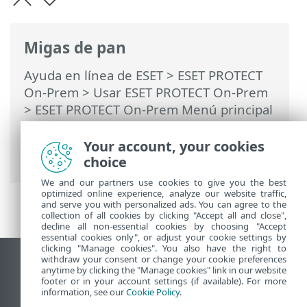
Migas de pan
Ayuda en línea de ESET
>
ESET PROTECT
On-Prem
>
Usar ESET PROTECT On-Prem
>
ESET PROTECT On-Prem Menú principal
>
Tareas
>
Tareas de clientes
> Solicitud
de registro de SysInspector (Windows
Your account, your cookies
únicamente)
choice
We and our partners use cookies to give you the best
optimized online experience, analyze our website traffic,
and serve you with personalized ads. You can agree to the
collection of all cookies by clicking "Accept all and close",
decline all non-essential cookies by choosing "Accept
essential cookies only", or adjust your cookie settings by
clicking "Manage cookies". You also have the right to
withdraw your consent or change your cookie preferences
Ver sitio del escritorio
anytime by clicking the "Manage cookies" link in our website
footer or in your account settings (if available). For more
End of Life
information, see our
Cookie Policy
.
Base de conocimiento de ESET