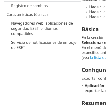
Haga clic
•
Haga clic
•
Haga clic
•
Básica
En la sección
Seleccionar 
En el menú d
específico an
(vea
la lista 
Configur
Exportar conf
Aplicación
•
exportar la
Resume