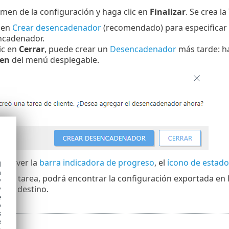
umen de la configuración y haga clic en
Finalizar
. Se crea l
 en
Crear desencadenador
(recomendado) para especificar d
ncadenador.
lic en
Cerrar
, puede crear un
Desencadenador
más tarde: hag
 en
del menú desplegable.
uede ver la
barra indicadora de progreso
, el
ícono de estado
d
h
ce la tarea, podrá encontrar la configuración exportada en
y
s de destino.
y
e
o
s
e