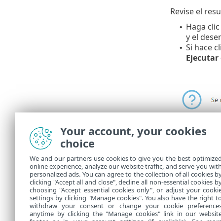
Revise el res
Haga clic
•
y el dese
Si hace c
•
Ejecutar
Your account, your cookies
choice
En
Tareas
, p
We and our partners use cookies to give you the best optimize
online experience, analyze our website traffic, and serve you wit
Cuando finali
personalized ads. You can agree to the collection of all cookies b
de los equipo
clicking "Accept all and close", decline all non-essential cookies b
choosing "Accept essential cookies only", or adjust your cooki
settings by clicking "Manage cookies". You also have the right t
withdraw your consent or change your cookie preference
anytime by clicking the "Manage cookies" link in our websit