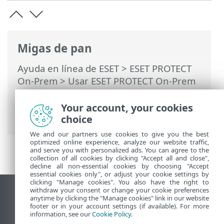
Migas de pan
Ayuda en línea de ESET
>
ESET PROTECT
On-Prem
>
Usar ESET PROTECT On-Prem
>
ESET PROTECT On-Prem Menú principal
>
Tareas
>
Tareas de clientes
> Activación
Your account, your cookies
del módulo
choice
We and our partners use cookies to give you the best
optimized online experience, analyze our website traffic,
and serve you with personalized ads. You can agree to the
collection of all cookies by clicking "Accept all and close",
decline all non-essential cookies by choosing "Accept
essential cookies only", or adjust your cookie settings by
clicking "Manage cookies". You also have the right to
withdraw your consent or change your cookie preferences
Ver sitio del escritorio
anytime by clicking the "Manage cookies" link in our website
footer or in your account settings (if available). For more
End of Life
information, see our
Cookie Policy
.
Base de conocimiento de ESET