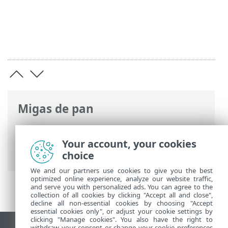
Migas de pan
Ayuda en línea de ESET
>
ESET Cloud
Office Security
>
Información general
>
Your account, your cookies
Novedades
choice
We and our partners use cookies to give you the best
optimized online experience, analyze our website traffic,
and serve you with personalized ads. You can agree to the
collection of all cookies by clicking "Accept all and close",
decline all non-essential cookies by choosing "Accept
essential cookies only", or adjust your cookie settings by
clicking "Manage cookies". You also have the right to
withdraw your consent or change your cookie preferences