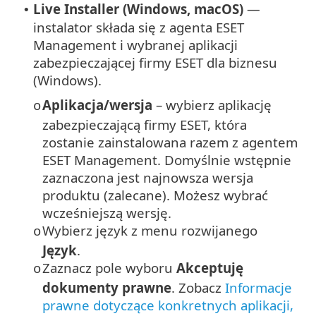
Live Installer (Windows, macOS)
—
•
instalator składa się z agenta ESET
Management i wybranej aplikacji
zabezpieczającej firmy ESET dla biznesu
(Windows).
Aplikacja/wersja
– wybierz aplikację
o
zabezpieczającą firmy ESET, która
zostanie zainstalowana razem z agentem
ESET Management.
Domyślnie wstępnie
zaznaczona jest najnowsza wersja
produktu (zalecane). Możesz wybrać
wcześniejszą wersję.
Wybierz język z menu rozwijanego
o
Język
.
Zaznacz pole wyboru
Akceptuję
o
dokumenty prawne
. Zobacz
Informacje
prawne dotyczące konkretnych aplikacji,