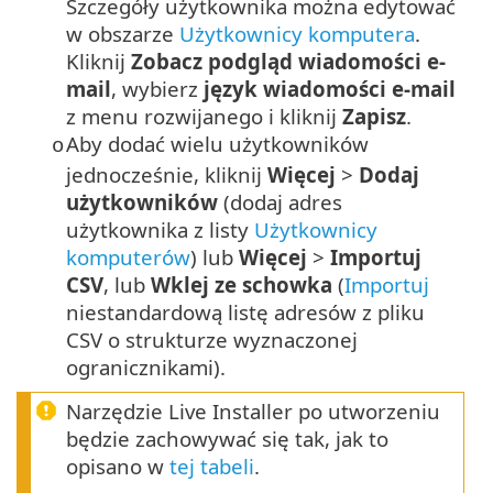
Szczegóły użytkownika można edytować
w obszarze
Użytkownicy komputera
.
Kliknij
Zobacz podgląd wiadomości e-
mail
, wybierz
język wiadomości e-mail
z menu rozwijanego i kliknij
Zapisz
.
Aby dodać wielu użytkowników
o
jednocześnie, kliknij
Więcej
>
Dodaj
użytkowników
(dodaj adres
użytkownika z listy
Użytkownicy
komputerów
) lub
Więcej
>
Importuj
CSV
, lub
Wklej ze schowka
(
Importuj
niestandardową listę adresów z pliku
CSV o strukturze wyznaczonej
ogranicznikami).
Narzędzie Live Installer po utworzeniu
będzie zachowywać się tak, jak to
opisano w
tej tabeli
.