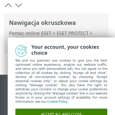
Nawigacja okruszkowa
Pomoc online ESET
>
ESET PROTECT
>
Pierwsze kroki
>
Konsola internetowa
ESET PROTECT
> Importowanie pliku CSV
Your account, your cookies
choice
We and our partners use cookies to give you the best
optimized online experience, analyze our website traffic,
and serve you with personalized ads. You can agree to the
collection of all cookies by clicking "Accept all and close",
decline all non-essential cookies by choosing "Accept
essential cookies only", or adjust your cookie settings by
Wyświetl witrynę internetową dla
clicking "Manage cookies". You also have the right to
withdraw your consent or change your cookie preferences
komputerów
anytime by clicking the "Manage cookies" link in our website
footer or in your account settings (if available). For more
End of Life
information, see our
Cookie Policy
.
Baza wiedzy ESET
Forum ESET
ACCEPT ALL AND CLOSE