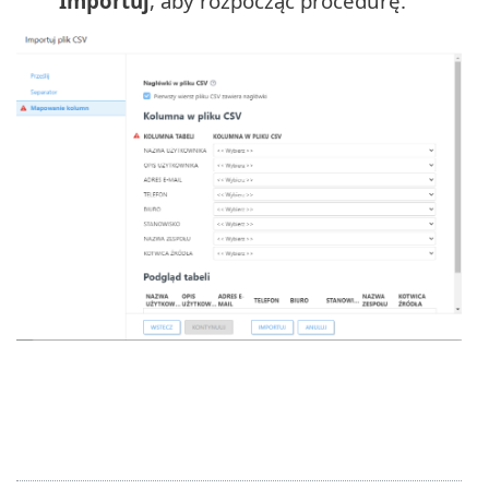
Importuj
, aby rozpocząć procedurę.