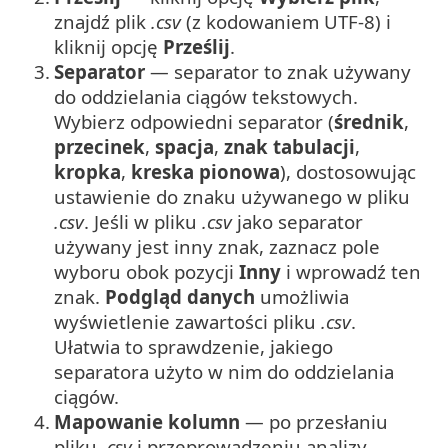
znajdź plik
.csv
(z kodowaniem UTF-8) i
kliknij opcję
Prześlij
.
3.
Separator
— separator to znak używany
do oddzielania ciągów tekstowych.
Wybierz odpowiedni separator (
średnik
,
przecinek
,
spacja
,
znak tabulacji
,
kropka
,
kreska pionowa
), dostosowując
ustawienie do znaku używanego w pliku
.csv
. Jeśli w pliku
.csv
jako separator
używany jest inny znak, zaznacz pole
wyboru obok pozycji
Inny
i wprowadź ten
znak.
Podgląd danych
umożliwia
wyświetlenie zawartości pliku
.csv
.
Ułatwia to sprawdzenie, jakiego
separatora użyto w nim do oddzielania
ciągów.
4.
Mapowanie kolumn
— po przesłaniu
pliku
.csv
i przeprowadzeniu analizy