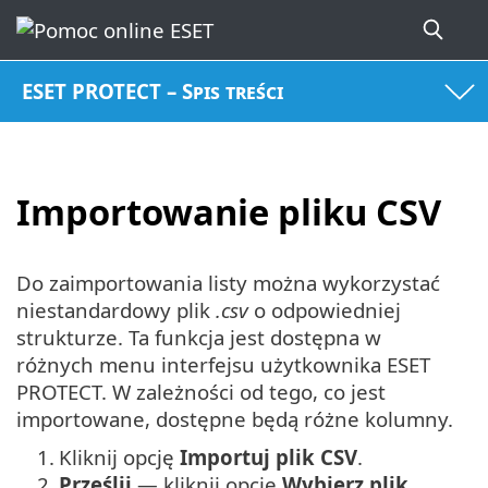
ESET PROTECT – Spis treści
Importowanie pliku CSV
Do zaimportowania listy można wykorzystać
niestandardowy plik
.csv
o odpowiedniej
strukturze. Ta funkcja jest dostępna w
różnych menu interfejsu użytkownika ESET
PROTECT. W zależności od tego, co jest
importowane, dostępne będą różne kolumny.
1.
Kliknij opcję
Importuj plik CSV
.
2.
Prześlij
— kliknij opcję
Wybierz plik
,