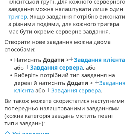
клієнтській групі. Для кожного серверного
завдання можна налаштувати лише один
тригер
. Якщо завдання потрібно виконати
з різними подіями, для кожного тригера
має бути окреме серверне завдання.
Створити нове завдання можна двома
способами:
Натисніть
Додати
>
Завдання клієнта
•
або
Завдання сервера
, або
Виберіть потрібний тип завдання на
•
дереві й натисніть
Додати
>
Завдання
клієнта
або
Завдання сервера
.
Ви також можете скористатися наступними
попередньо налаштованими завданнями
(кожна категорія завдань містить певні
типи завдань):
Усі завдання