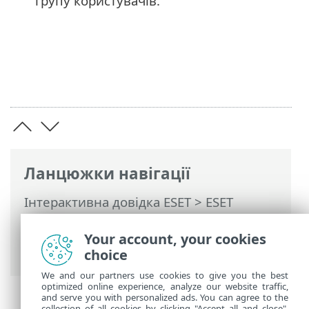
групу користувачів.
Ланцюжки навігації
Інтерактивна довідка ESET
>
ESET
PROTECT On-Prem
>
Використання ESET
PROTECT On-Prem
>
ESET PROTECT On-
Your account, your cookies
Prem Головне меню
> Завдання
choice
We and our partners use cookies to give you the best
optimized online experience, analyze our website traffic,
and serve you with personalized ads. You can agree to the
collection of all cookies by clicking "Accept all and close",