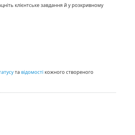
цніть клієнтське завдання й у розкривному
татусу
та
відомості
кожного створеного