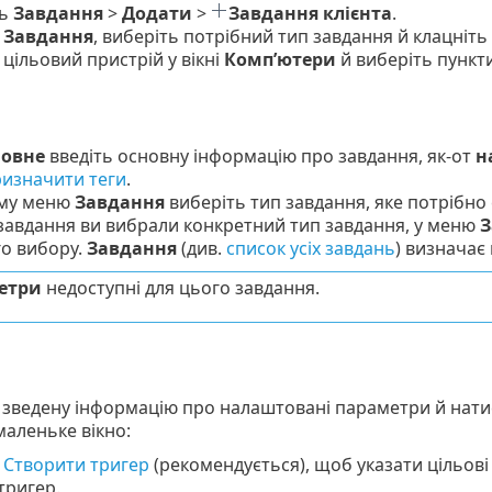
ть
Завдання
>
Додати
>
Завдання клієнта
.
ь
Завдання
, виберіть потрібний тип завдання й клацніть
 цільовий пристрій у вікні
Комп’ютери
й виберіть пункт
овне
введіть основну інформацію про завдання, як-от
н
изначити теги
.
ому меню
Завдання
виберіть тип завдання, яке потрібно
завдання ви вибрали конкретний тип завдання, у меню
З
о вибору.
Завдання
(див.
список усіх завдань
) визначає
етри
недоступні для цього завдання.
 зведену інформацію про налаштовані параметри й нати
маленьке вікно:
ь
Створити тригер
(рекомендується), щоб указати цільові
тригер.