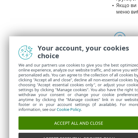
Якщо ви
•
меню ви
Your account, your cookies
choice
We and our partners use cookies to give you the best optimize
online experience, analyze our website traffic, and serve you wit
У розділі
Зав
personalized ads. You can agree to the collection of all cookies b
завдання.
clicking "Accept all and close", decline all non-essential cookies b
choosing "Accept essential cookies only", or adjust your cooki
settings by clicking "Manage cookies". You also have the right t
withdraw your consent or change your cookie preference
anytime by clicking the "Manage cookies" link in our websit
footer or in your account settings (if available). For mor
information, see our
Cookie Policy
.
ACCEPT ALL AND CLOSE