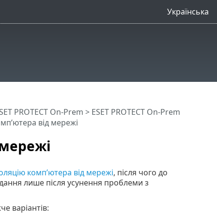
Українська
SET PROTECT On-Prem
>
ESET PROTECT On-Prem
мп’ютера від мережі
 мережі
золяцію комп’ютера від мережі
, після чого до
дання лише після усунення проблеми з
че варіантів: