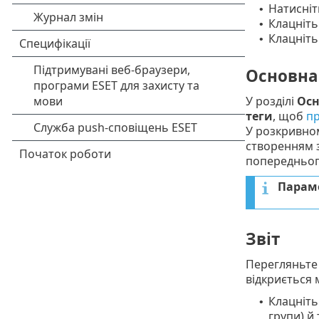
Натисні
•
Клацніт
•
Клацніть
•
Основна
У розділі
Осн
теги
, щоб
пр
У розкривн
створенням 
попередньог
Парам
Звіт
Перегляньте
відкриється 
Клацніт
•
групи) й 