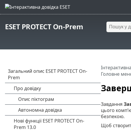
ESET PROTECT On-Prem
Інтерактивна
Головне мен
Заверш
Завдання
За
цього комп’ю
безпекою.
Щоб створити