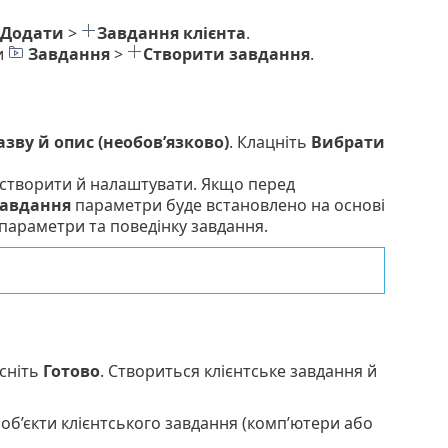
Додати
>
Завдання клієнта
.
и
Завдання
>
Створити завдання
.
азву й опис (необов’язково)
. Клацніть
Вибрати
 створити й налаштувати. Якщо перед
авдання
параметри буде встановлено на основі
 параметри та поведінку завдання.
сніть
Готово
. Створиться клієнтське завдання й
 об’єкти клієнтського завдання (комп’ютери або