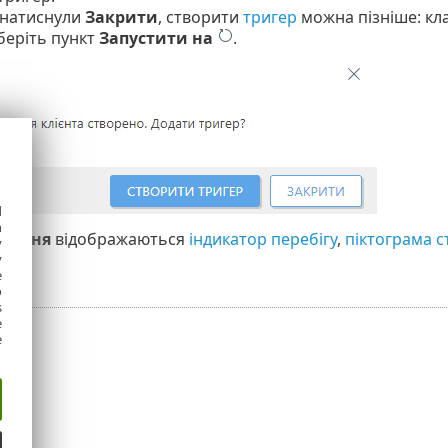
 натиснули
Закрити
, створити
тригер
можна пізніше: кла
беріть пункт
Запустити на
.
d
h
дання
відображаються
індикатор перебігу
,
піктограма с
y
y
e
o
s
e
e