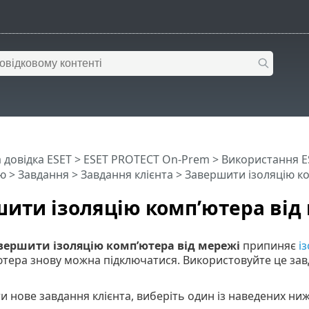
 довідка ESET
>
ESET PROTECT On-Prem
>
Використання E
ю
>
Завдання
>
Завдання клієнта
> Завершити ізоляцію ко
ити ізоляцію комп’ютера від
вершити ізоляцію комп’ютера від мережі
припиняє
і
тера знову можна підключатися. Використовуйте це зав
 нове завдання клієнта, виберіть один із наведених ниж