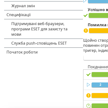
Успішно 
Помилка
Щойно створе
повинен отри
тригер, інди
Поєднання