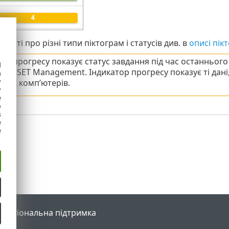
мості про різні типи піктограм і статусів див. в
описі пік
тор прогресу показує статус завдання під час останньог
d
нта ESET Management. Індикатор прогресу показує ті дані
h
y
ьких комп’ютерів.
y
e
o
s
e
e
l
Регіональна підтримка