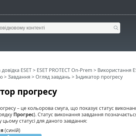
 довідка ESET
>
ESET PROTECT On-Prem
>
Використання E
ю
>
Завдання
>
Огляд завдань
> Індикатор прогресу
тор прогресу
огресу – це кольорова смуга, що показує статус виконан
 рядку
Прогрес
). Статус виконання завдання позначаєтьс
у цьому статусі для даного завдання:
ня
(синій)