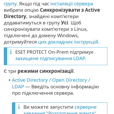
групу
. Якщо під час
інсталяції сервера
вибрати опцію
Синхронізувати з Active
Directory
, знайдені комп’ютери
додаватимуться в групу
Усі
. Щоб
синхронізувати комп’ютери з Linux,
підключені до домену Windows,
дотримуйтеся
цих докладних інструкцій
.
ESET PROTECT On-Prem підтримує
захищене підписування LDAP
.
Є три
режими синхронізації
.
Active Directory / Open Directory /
•
LDAP
— Введіть основну інформацію
про підключення сервера.
Ви можете запустити
серверне
завдання "Розгортання агента"
,