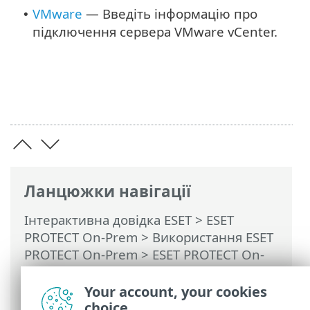
VMware
— Введіть інформацію про
•
підключення сервера VMware vCenter.
Ланцюжки навігації
Інтерактивна довідка ESET
>
ESET
PROTECT On-Prem
>
Використання ESET
PROTECT On-Prem
>
ESET PROTECT On-
Prem Головне меню
>
Завдання
>
Завдання сервера
> Синхронізувати
Your account, your cookies
статичну групу
choice