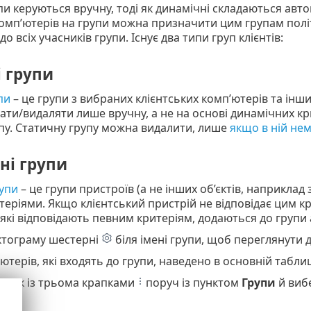
пи керуються вручну, тоді як динамічні складаються авто
омп’ютерів на групи можна призначити цим групам політ
о всіх учасників групи. Існує два типи груп клієнтів:
 групи
пи
– це групи з вибраних клієнтських комп’ютерів та інших
ти/видаляти лише вручну, а не на основі динамічних кри
пу. Статичну групу можна видалити, лише
якщо в ній нем
ні групи
упи
– це групи пристроїв (а не інших об’єктів, наприклад 
еріями. Якщо клієнтський пристрій не відповідає цим кр
які відповідають певним критеріям, додаються до групи 
ктограму шестерні
біля імені групи, щоб переглянути 
ютерів, які входять до групи, наведено в основній таблиц
ачок із трьома крапками
поруч із пунктом
Групи
й вибе