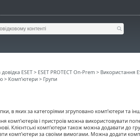
 довідка ESET
>
ESET PROTECT On-Prem
>
Використання E
ю
>
Комп’ютери
> Групи
апки, в яких за категоріями згруповано комп’ютери та інші
ня комп’ютерів і пристроїв можна використовувати поп
ові. Клієнтські комп’ютери також можна додавати до гр
ти комп’ютери за своїми вимогами. Можна додати комп’