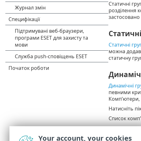
Статичні гру
розділення к
застосовано д
Статичні
Статичні гру
можна додава
статичну гру
Динаміч
Динамічні гр
певними крит
Комп’ютери, 
Натисніть пі
Список комп’
Натисніть зн
Your account, your cookies
Групи