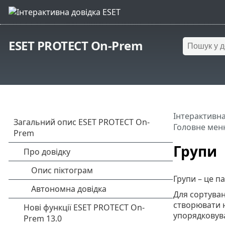
ESET PROTECT On-Prem
Інтерактивна
Головне мен
Групи
Групи – це п
Для сортуван
створювати н
упорядковува