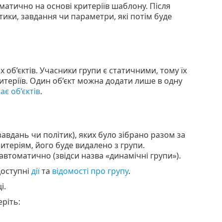
матично на основі критеріїв шаблону. Після
ики, завдання чи параметри, які потім буде
 об’єктів. Учасники групи є статичними, тому їх
теріїв. Один об’єкт можна додати лише в одну
ає об’єктів
.
завдань чи політик), яких було зібрано разом за
итеріям, його буде видалено з групи.
автоматично (звідси назва «динамічні групи»).
доступні
дії
та
відомості про групу
.
і.
ріть: