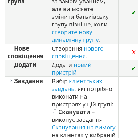
група
за замовчуванням,
але ви можете
✔
змінити батьківську
групу пізніше, коли
створите нову
динамічну групу
.
Нове
Створення
нового
X
сповіщення
сповіщення
.
Додати
Додати
новий
✔
пристрій
Завдання
Вибір
клієнтських
завдань
, які потрібно
виконати на
пристроях у цій групі:
Сканувати
–
виконує завдання
Сканування на вимогу
на клієнтах у вибраній