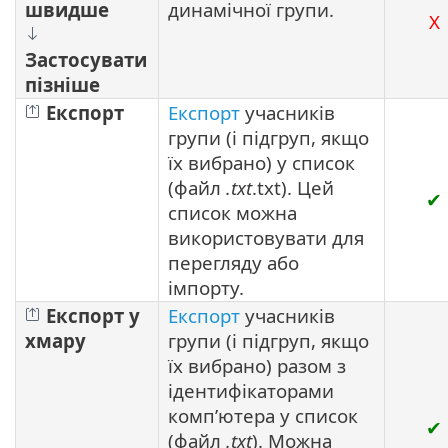
швидше
динамічної групи.
X
Застосувати
пізніше
Експорт
Експорт
учасників
групи (і підгруп, якщо
їх вибрано) у список
(файл
.txt
.txt). Цей
✔
список можна
використовувати для
перегляду або
імпорту.
Експорт у
Експорт
учасників
хмару
групи (і підгруп, якщо
їх вибрано) разом з
ідентифікаторами
комп’ютера у список
✔
(файл
.txt
). Можна