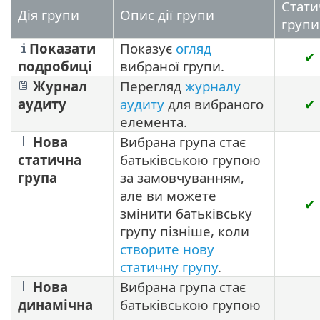
Стати
Дія групи
Опис дії групи
групи
Показати
Показує
огляд
✔
подробиці
вибраної групи.
Журнал
Перегляд
журналу
аудиту
аудиту
для вибраного
✔
елемента.
Нова
Вибрана група стає
статична
батьківською групою
група
за замовчуванням,
але ви можете
✔
змінити батьківську
групу пізніше, коли
створите нову
статичну групу
.
Нова
Вибрана група стає
динамічна
батьківською групою