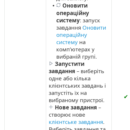
Оновити
•
операційну
систему
: запуск
завдання
Оновити
операційну
систему
на
комп’ютерах у
вибраній групі.
Запустити
завдання
– виберіть
одне або кілька
клієнтських завдань і
запустіть їх на
✔
вибраному пристрої.
Нове завдання
–
створює нове
клієнтське завдання
.
Виберіть завдання та