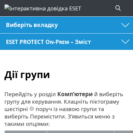
Виберіть вкладку
ESET PROTECT On-Prem – Зміст
Дії групи
Перейдіть у розділ
Комп’ютери
й виберіть
групу для керування. Клацніть піктограму
шестірні
поруч із назвою групи та
виберіть Перемістити. З’явиться меню з
такими опціями: