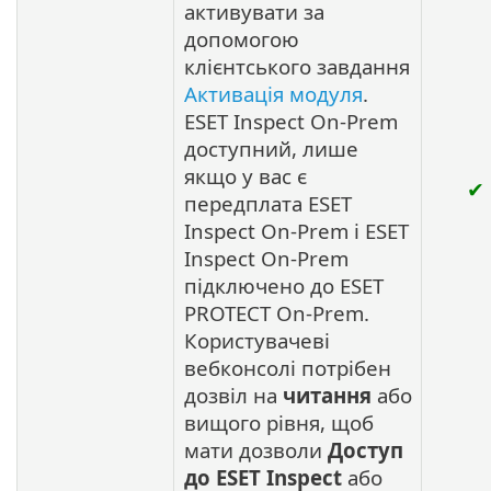
активувати за
допомогою
клієнтського завдання
Активація модуля
.
ESET Inspect On-Prem
доступний, лише
якщо у вас є
✔
передплата ESET
Inspect On-Prem і ESET
Inspect On-Prem
підключено до ESET
PROTECT On-Prem.
Користувачеві
вебконсолі потрібен
дозвіл на
читання
або
вищого рівня, щоб
мати дозволи
Доступ
до ESET Inspect
або