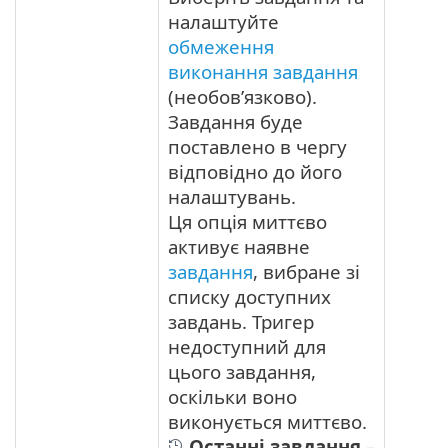
налаштуйте
обмеження
виконання завдання
(необов’язково).
Завдання буде
поставлено в чергу
відповідно до його
налаштувань.
Ця опція миттєво
активує наявне
завдання
, вибране зі
списку доступних
завдань. Тригер
недоступний для
цього завдання,
оскільки воно
виконується миттєво.
Останні завдання
–