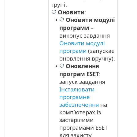
групі.
Оновити
:
Оновити модулі
•
програми
–
виконує завдання
Оновити модулі
програми
(запускає
оновлення вручну).
Оновлення
•
програм ESET
:
запуск завдання
Інсталювати
програмне
забезпечення
на
комп’ютерах із
застарілими
програмами ESET
для захисту.