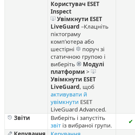
Користувач ESET
Inspect
Увімкнути ESET
LiveGuard
–
Клацніть
піктограму
комп’ютера або
шестірні
поруч зі
статичною групою і
виберіть
Модулі
платформи
>
Увімкнути
ESET
LiveGuard
, щоб
активувати й
увімкнути
ESET
LiveGuard Advanced.
Звіти
Виберіть і запустіть
✔
звіт
із вибраної групи.
Керування
Керування