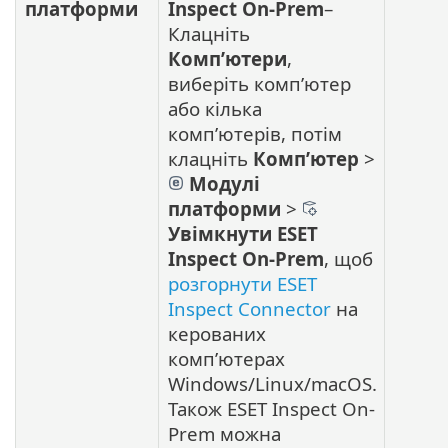
платформи
Inspect On-Prem
–
Клацніть
Комп’ютери
,
виберіть комп’ютер
або кілька
комп’ютерів, потім
клацніть
Комп’ютер
>
Модулі
платформи
>
Увімкнути ESET
Inspect On-Prem
, щоб
розгорнути ESET
Inspect Connector
на
керованих
комп’ютерах
Windows/Linux/macOS.
Також ESET Inspect On-
Prem можна