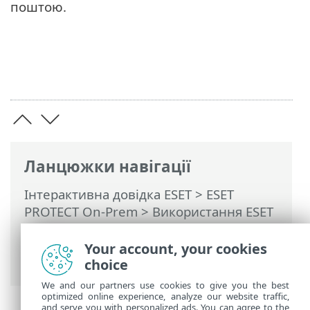
поштою.
Ланцюжки навігації
Інтерактивна довідка ESET
>
ESET
PROTECT On-Prem
>
Використання ESET
PROTECT On-Prem
>
ESET PROTECT On-
Prem Головне меню
>
Сповіщення
>
Your account, your cookies
Керування сповіщеннями
choice
We and our partners use cookies to give you the best
optimized online experience, analyze our website traffic,
and serve you with personalized ads. You can agree to the