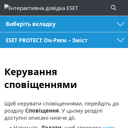
Виберіть вкладку
ESET PROTECT On-Prem – Зміст
Керування
сповіщеннями
Щоб керувати сповіщеннями, перейдіть до
розділу
Сповіщення
. У цьому розділі
доступні описані нижче дії.
Натисніть
Додати
, щоб створити
нове
•