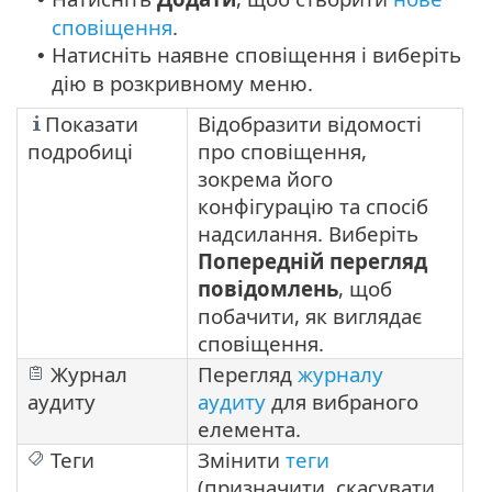
сповіщення
.
Натисніть наявне сповіщення і виберіть
•
дію в розкривному меню.
Показати
Відобразити відомості
подробиці
про сповіщення,
зокрема його
конфігурацію та спосіб
надсилання. Виберіть
Попередній перегляд
повідомлень
, щоб
побачити, як виглядає
сповіщення.
Журнал
Перегляд
журналу
аудиту
аудиту
для вибраного
елемента.
Теги
Змінити
теги
(призначити, скасувати