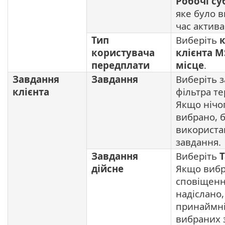
Робочі су
яке було в
час активац
Тип
Виберіть
користувача
клієнта M
передплати
місце
.
Завдання
Завдання
Виберіть 
клієнта
фільтра тер
Якщо нічо
вибрано, 
використа
завдання.
Завдання
Виберіть
Т
дійсне
Якщо виб
сповіщенн
надіслано
принаймні
вибраних 