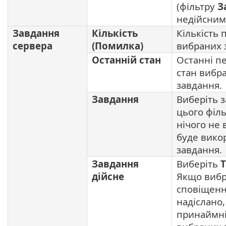
(фільтру
З
недійсним
Завдання
Кількість
Кількість
сервера
(Помилка)
вибраних 
Останній стан
Останні п
стан вибр
завдання.
Завдання
Виберіть 
цього філ
нічого не 
буде викор
завдання.
Завдання
Виберіть
Т
дійсне
Якщо виб
сповіщенн
надіслано
принаймні