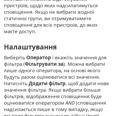
пристроїв, щодо яких надсилатимуться
сповіщення. Якщо не вибрати жодної
статичної групи, ви отримуватимете
сповіщення для всіх пристроїв, до яких
маєте доступ.
Налаштування
Виберіть
Оператор
і вкажіть значення для
фільтра (
Фільтрувати за
). Можна вибрати
лише одного оператора, на основі якого
будуть разом оцінюватися всі значення.
Натисніть
Додати фільтр
, щоб додати нове
значення фільтра. Якщо вибрати більше
фільтрів, відображення сповіщення буде
оцінюватися оператором
AND
(сповіщення
надсилається лише в тому випадку, якщо
всі поля фільтрів оцінені як дійсні (
true
)).