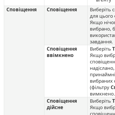
Сповіщення
Сповіщення
Виберіть 
для цього 
Якщо нічо
вибрано, 
використа
завдання.
Сповіщення
Виберіть
Т
ввімкнено
Якщо виб
сповіщенн
надіслано
принаймні
вибраних 
(фільтру
С
вимкнено.
Сповіщення
Виберіть
Т
дійсне
Якщо виб
сповіщенн