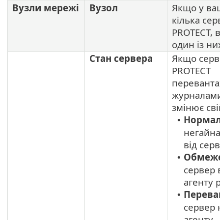
Вузли мережі
Вузол
Якщо у ва
кілька сер
PROTECT, 
один із ни
Стан сервера
Якщо серв
PROTECT
перевант
журналами
змінює сві
Норма
•
негайна
від сер
Обмеж
•
сервер 
агенту 
Перева
•
сервер 
агенту