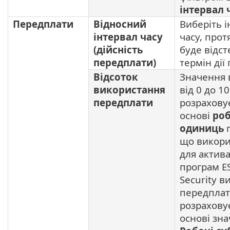
інтервал 
Передплати
Відносний
Виберіть 
інтервал часу
часу, прот
(дійсність
буде відс
передплати)
термін дії
Відсоток
Значення в
використання
від 0 до 1
передплати
розрахову
основі
ро
одиниць
п
що викори
для актива
програм ES
Security 
передпла
розрахову
основі зн