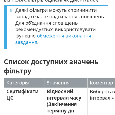
Деякі фільтри можуть спричинити
занадто часте надсилання сповіщень.
Для об’єднання сповіщень
рекомендується використовувати
функцію
обмеження виконання
завдання
.
Список доступних значень
фільтру
Категорія
Значення
Коментар
Сертифікати
Відносний
Виберіть 
ЦС
інтервал часу
інтервал ч
(Закінчення
терміну дії