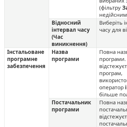
вибраних 
(фільтру
З
недійсним
Відносний
Виберіть 
інтервал часу
часу для в
(Час
виникнення)
Інстальоване
Назва
Повна наз
програмне
програми
програми.
забезпечення
відстежує
програм,
використо
оператор
більше пол
Постачальник
Повна наз
програми
постачаль
відстежує
постачаль