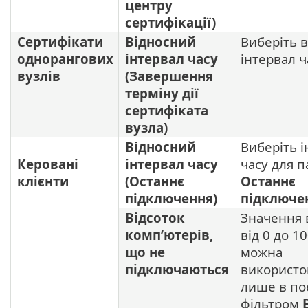
центру
сертифікації)
Сертифікати
Відносний
Виберіть 
однорангових
інтервал часу
інтервал ч
вузлів
(Завершення
терміну дії
сертифіката
вузла)
Відносний
Виберіть 
Керовані
інтервал часу
часу для 
клієнти
(Останнє
Останнє
підключення)
підключе
Відсоток
Значення в
комп’ютерів,
від 0 до 1
що не
можна
підключаються
використо
лише в по
фільтром