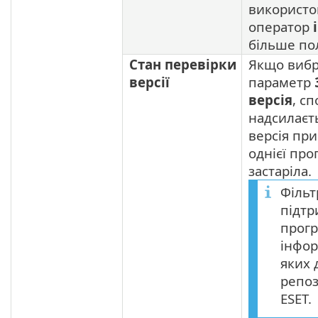
використо
оператор
більше пол
Стан перевірки
Якщо виб
версії
параметр
версія
, с
надсилаєт
версія пр
однієї про
застаріла.
Фільт
підт
прогр
інфор
яких 
репоз
ESET.