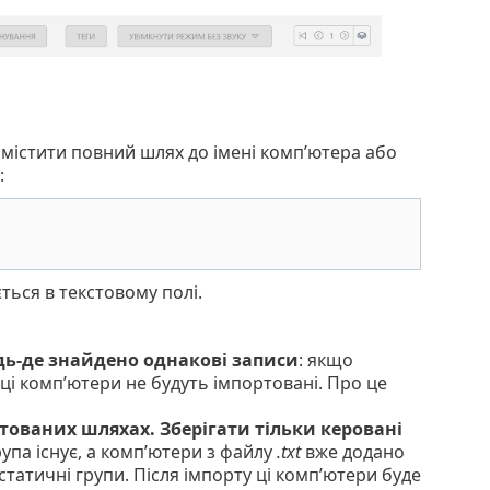
є містити повний шлях до імені комп’ютера або
:
ється в текстовому полі.
дь-де знайдено однакові записи
: якщо
 ці комп’ютери не будуть імпортовані. Про це
ртованих шляхах. Зберігати тільки керовані
па існує, а комп’ютери з файлу
.txt
вже додано
статичні групи. Після імпорту ці комп’ютери буде