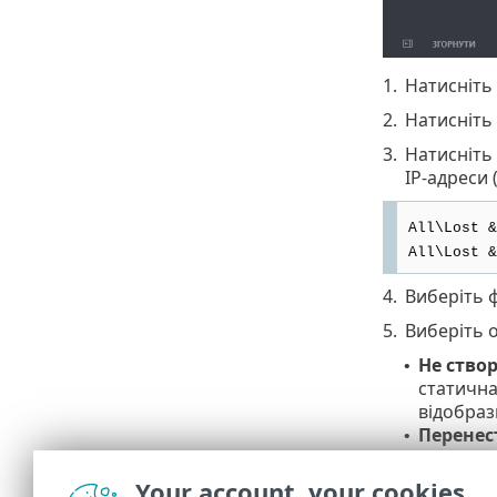
1.
Натисніть
2.
Натисніть 
3.
Натисніть
IP-адреси 
All\Lost &
All\Lost &
4.
Виберіть 
5.
Виберіть о
Не ство
•
статична
відобраз
Перенес
•
пристро
до неї, 
Your account, your cookies