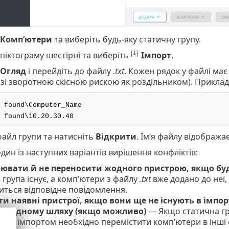
Комп’ютери
та виберіть будь-яку статичну групу.
піктограму шестірні та виберіть
Імпорт
.
Огляд
і перейдіть до файлу
.txt
. Кожен рядок у файлі ма
(зі зворотною скісною рискою як роздільником). Приклад
 found\Computer_Name
 found\10.20.30.40
файл групи та натисніть
Відкрити
. Ім’я файлу відобража
дин із наступних варіантів вирішення конфліктів:
рювати й не переносити жодного пристрою, якщо бу
 група існує, а комп’ютери з файлу
.txt
вже додано до неї,
иться відповідне повідомлення.
ти наявні пристрої, якщо вони ще не існують в імпо
ї в одному шляху (якщо можливо)
— Якщо статична гру
перед імпортом необхідно перемістити комп’ютери в інші 