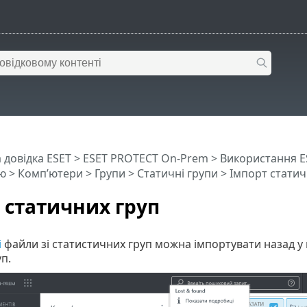
 довідка ESET
>
ESET PROTECT On-Prem
>
Використання E
ю
>
Комп’ютери
>
Групи
>
Статичні групи
> Імпорт статич
 статичних груп
і
файли зі статистичних груп можна імпортувати назад у 
п.